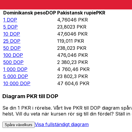
Rate information of DOP/PKR currency pair
Dominikansk peso
DOP
Pakistansk rupie
PKR
1
DOP
4,76046
PKR
5
DOP
23,8023
PKR
10
DOP
47,6046
PKR
25
DOP
119,011
PKR
50
DOP
238,023
PKR
100
DOP
476,046
PKR
500
DOP
2 380,23
PKR
1 000
DOP
4 760,46
PKR
5 000
DOP
23 802,3
PKR
10 000
DOP
47 604,6
PKR
Diagram PKR till DOP
Se din 1 PKR i rörelse. Vårt live PKR till DOP diagram s
helst. Vill du veta när kursen rör sig till din fördel? Ställ 
Visa fullständigt diagram
Spåra växelkurs