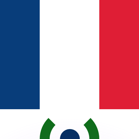
as kurser.
 görs endast i informationssyfte. Du kommer inte att få de