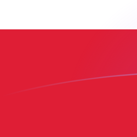
PKR till DOP valutakurser idag
Omvandla Pakistansk rupie till Dominikansk peso
Rate information of PKR/DOP currency pair
Pakistansk rupie
PKR
Dominikansk peso
DOP
1
PKR
0,210064
DOP
5
PKR
1,05032
DOP
10
PKR
2,10064
DOP
25
PKR
5,2516
DOP
50
PKR
10,5032
DOP
100
PKR
21,0064
DOP
500
PKR
105,032
DOP
1 000
PKR
210,064
DOP
5 000
PKR
1 050,32
DOP
10 000
PKR
2 100,64
DOP
Omvandla Dominikansk peso till Pakistansk rupie