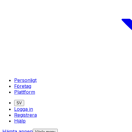
Personligt
Företag
Plattform
SV
Logga in
Registrera
Hjälp
Hämta appen
Växla meny