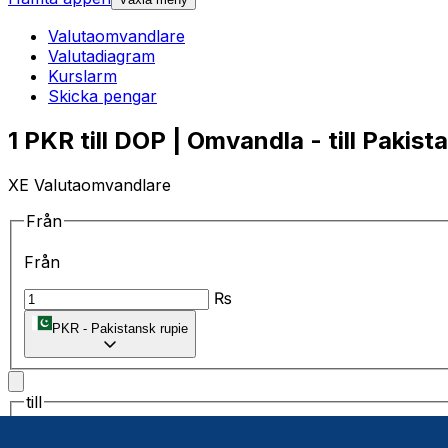
Valutaomvandlare
Valutadiagram
Kurslarm
Skicka pengar
1 PKR till DOP | Omvandla - till Pakist
XE Valutaomvandlare
Från
Från
₨
PKR
-
Pakistansk rupie
till
till