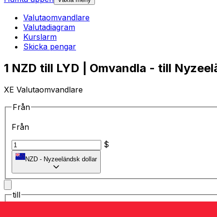
Valutaomvandlare
Valutadiagram
Kurslarm
Skicka pengar
1 NZD till LYD | Omvandla - till Nyzeel
XE Valutaomvandlare
Från
Från
$
NZD
-
Nyzeeländsk dollar
till
till