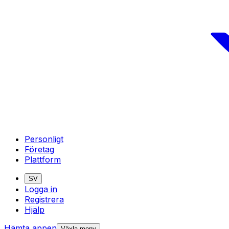
Personligt
Företag
Plattform
SV
Logga in
Registrera
Hjälp
Hämta appen
Växla meny