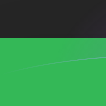
NZD till LYD valutakurser idag
Omvandla Nyzeeländsk dollar till Libysk dinar
Rate information of NZD/LYD currency
pair
Nyzeeländsk dollar
NZD
Libysk dinar
LYD
1
NZD
3,74997
LYD
5
NZD
18,7499
LYD
10
NZD
37,4997
LYD
25
NZD
93,7493
LYD
50
NZD
187,499
LYD
100
NZD
374,997
LYD
500
NZD
1 874,99
LYD
1 000
NZD
3 749,97
LYD
5 000
NZD
18 749,9
LYD
10 000
NZD
37 499,7
LYD
Omvandla Libysk dinar till Nyzeeländsk dollar