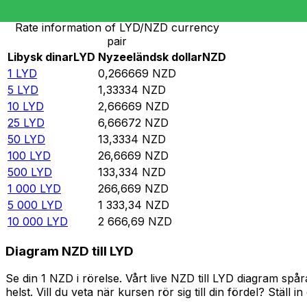
Rate information of LYD/NZD currency
pair
Libysk dinar
LYD
Nyzeeländsk dollar
NZD
1
LYD
0,266669
NZD
5
LYD
1,33334
NZD
10
LYD
2,66669
NZD
25
LYD
6,66672
NZD
50
LYD
13,3334
NZD
100
LYD
26,6669
NZD
500
LYD
133,334
NZD
1 000
LYD
266,669
NZD
5 000
LYD
1 333,34
NZD
10 000
LYD
2 666,69
NZD
Diagram NZD till LYD
Se din 1 NZD i rörelse. Vårt live NZD till LYD diagram s
helst. Vill du veta när kursen rör sig till din fördel? Ställ 