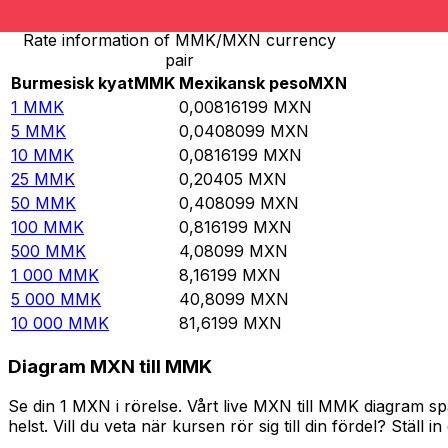
Rate information of MMK/MXN currency
pair
Burmesisk kyat
MMK
Mexikansk peso
MXN
1
MMK
0,00816199
MXN
5
MMK
0,0408099
MXN
10
MMK
0,0816199
MXN
25
MMK
0,20405
MXN
50
MMK
0,408099
MXN
100
MMK
0,816199
MXN
500
MMK
4,08099
MXN
1 000
MMK
8,16199
MXN
5 000
MMK
40,8099
MXN
10 000
MMK
81,6199
MXN
Diagram MXN till MMK
Se din 1 MXN i rörelse. Vårt live MXN till MMK diagram 
helst. Vill du veta när kursen rör sig till din fördel? Ställ 