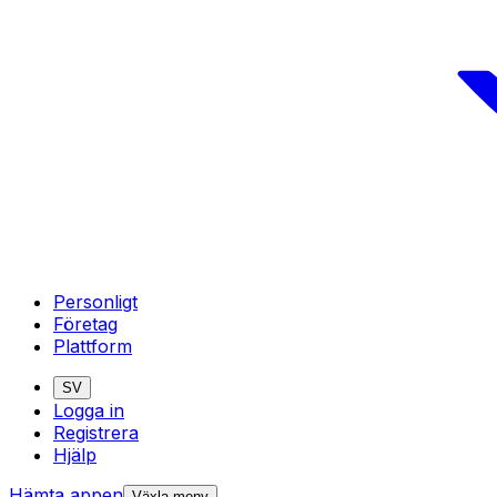
Personligt
Företag
Plattform
SV
Logga in
Registrera
Hjälp
Hämta appen
Växla meny