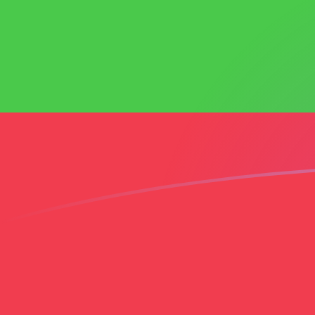
MXN till MMK valutakurser idag
Omvandla Mexikansk peso till Burmesisk kyat
Rate information of MXN/MMK currency
pair
Mexikansk peso
MXN
Burmesisk kyat
MMK
1
MXN
122,519
MMK
5
MXN
612,596
MMK
10
MXN
1 225,19
MMK
25
MXN
3 062,98
MMK
50
MXN
6 125,96
MMK
100
MXN
12 251,9
MMK
500
MXN
61 259,6
MMK
1 000
MXN
122 519
MMK
5 000
MXN
612 596
MMK
10 000
MXN
1 225 190
MMK
Omvandla Burmesisk kyat till Mexikansk peso