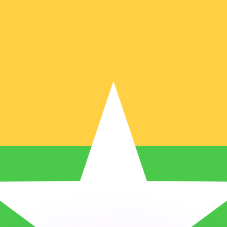
as kurser.
 görs endast i informationssyfte. Du kommer inte att få de