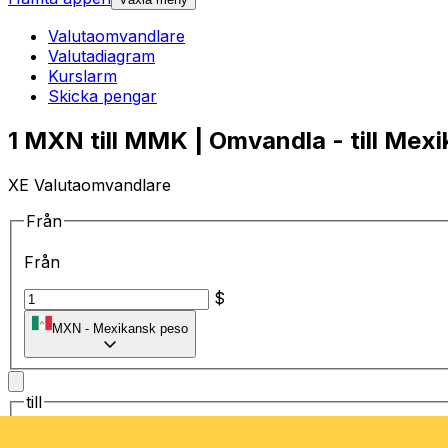
Valutaomvandlare
Valutadiagram
Kurslarm
Skicka pengar
1 MXN till MMK | Omvandla - till Mex
XE Valutaomvandlare
Från
Från
$
MXN
-
Mexikansk peso
till
till