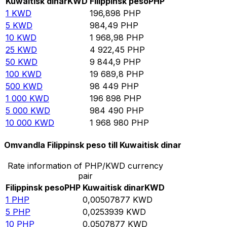
Kuwaitisk dinar
KWD
Filippinsk peso
PHP
1
KWD
196,898
PHP
5
KWD
984,49
PHP
10
KWD
1 968,98
PHP
25
KWD
4 922,45
PHP
50
KWD
9 844,9
PHP
100
KWD
19 689,8
PHP
500
KWD
98 449
PHP
1 000
KWD
196 898
PHP
5 000
KWD
984 490
PHP
10 000
KWD
1 968 980
PHP
Omvandla Filippinsk peso till Kuwaitisk dinar
Rate information of PHP/KWD currency
pair
Filippinsk peso
PHP
Kuwaitisk dinar
KWD
1
PHP
0,00507877
KWD
5
PHP
0,0253939
KWD
10
PHP
0,0507877
KWD