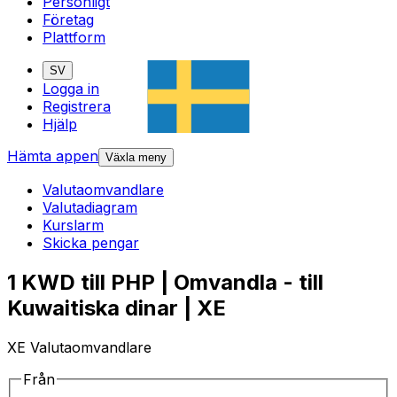
Personligt
Företag
Plattform
SV
Logga in
Registrera
Hjälp
Hämta appen
Växla meny
Valutaomvandlare
Valutadiagram
Kurslarm
Skicka pengar
1 KWD till PHP | Omvandla - till
Kuwaitiska dinar | XE
XE Valutaomvandlare
Från