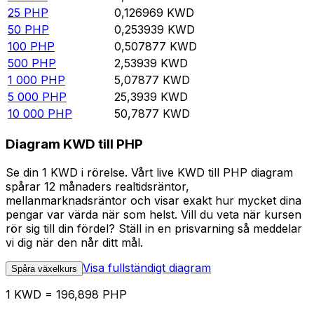
25
PHP
0,126969
KWD
50
PHP
0,253939
KWD
100
PHP
0,507877
KWD
500
PHP
2,53939
KWD
1 000
PHP
5,07877
KWD
5 000
PHP
25,3939
KWD
10 000
PHP
50,7877
KWD
Diagram KWD till PHP
Se din 1 KWD i rörelse. Vårt live KWD till PHP diagram
spårar 12 månaders realtidsräntor,
mellanmarknadsräntor och visar exakt hur mycket dina
pengar var värda när som helst. Vill du veta när kursen
rör sig till din fördel? Ställ in en prisvarning så meddelar
vi dig när den når ditt mål.
Visa fullständigt diagram
Spåra växelkurs
1 KWD = 196,898 PHP