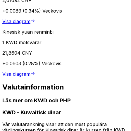
2,61692 CHF
+0.0089 (0.34%)
Veckovis
Visa diagram
Kinesisk yuan renminbi
1 KWD motsvarar
21,8604 CNY
+0.0603 (0.28%)
Veckovis
Visa diagram
Valutainformation
Läs mer om KWD och PHP
KWD
-
Kuwaitisk dinar
Vår valutarankning visar att den mest populära
växlingskursen för Kuwaitisk dinar är kursen från KWD