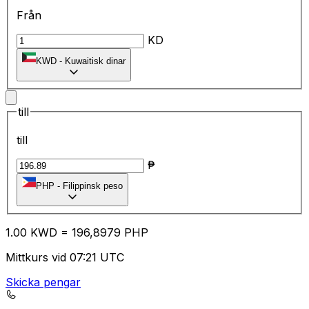
Från
KD
KWD
-
Kuwaitisk dinar
till
till
₱
PHP
-
Filippinsk peso
1.00
KWD
=
19
6,8979
PHP
Mittkurs vid 07:21 UTC
Skicka pengar