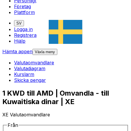
Personligt
Företag
Plattform
SV
Logga in
Registrera
Hjälp
Hämta appen
Växla meny
Valutaomvandlare
Valutadiagram
Kurslarm
Skicka pengar
1 KWD till AMD | Omvandla - till
Kuwaitiska dinar | XE
XE Valutaomvandlare
Från