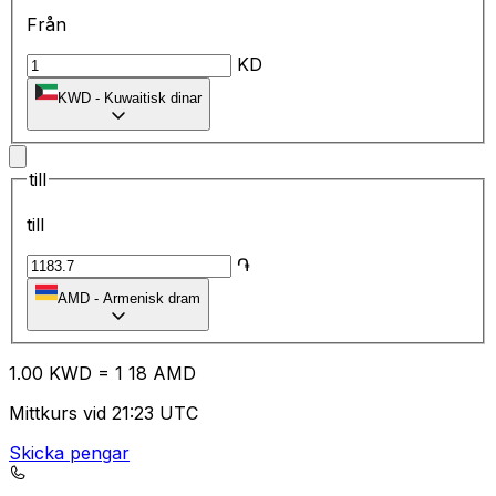
Från
KD
KWD
-
Kuwaitisk dinar
till
till
֏
AMD
-
Armenisk dram
1.00
KWD
=
1
18
AMD
Mittkurs vid 21:23 UTC
Skicka pengar