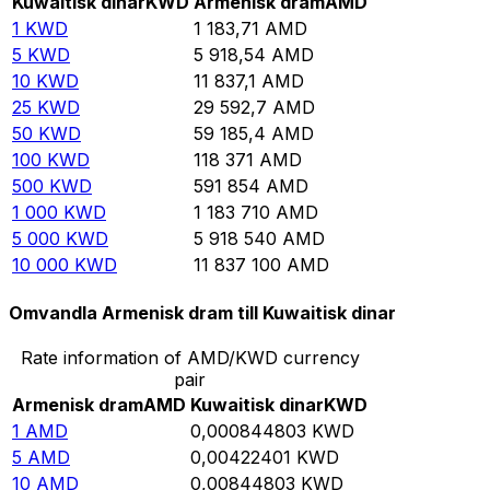
Kuwaitisk dinar
KWD
Armenisk dram
AMD
1
KWD
1 183,71
AMD
5
KWD
5 918,54
AMD
10
KWD
11 837,1
AMD
25
KWD
29 592,7
AMD
50
KWD
59 185,4
AMD
100
KWD
118 371
AMD
500
KWD
591 854
AMD
1 000
KWD
1 183 710
AMD
5 000
KWD
5 918 540
AMD
10 000
KWD
11 837 100
AMD
Omvandla Armenisk dram till Kuwaitisk dinar
Rate information of AMD/KWD currency
pair
Armenisk dram
AMD
Kuwaitisk dinar
KWD
1
AMD
0,000844803
KWD
5
AMD
0,00422401
KWD
10
AMD
0,00844803
KWD