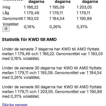
dagarna
dagarna
dagarna
Hög
1 186,22
1 195,09
1 203,05
Låg
1 179,46
1 179,11
1 179,11
Genomsnitt
1 183,03
1 184,54
1 190,89
Volatilitet
0,16%
0,26%
0,31%
Statistik för KWD till AMD
Under de senaste 7 dagarna har KWD till AMD flyttats
mellan 1 179,46 och 1 186,22. Genomsnittet var 1 183,03
med 0,16% volatilitet.
Under de senaste 30 dagarna har KWD till AMD flyttats
mellan 1 179,11 och 1 195,09. Genomsnittet var 1 184,54
med 0,26% volatilitet.
Under de senaste 90 dagarna har KWD till AMD flyttats
mellan 1 179,11 och 1 203,05. Genomsnittet var 1 190,89
med 0,31% volatilitet.
Skicka pengar