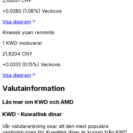
2,62631 CHF
+0.0280 (1.08%)
Veckovis
Visa diagram
Kinesisk yuan renminbi
1 KWD motsvarar
21,8204 CNY
+0.0333 (0.15%)
Veckovis
Visa diagram
Valutainformation
Läs mer om KWD och AMD
KWD
-
Kuwaitisk dinar
Vår valutarankning visar att den mest populära
växlingskursen för Kuwaitisk dinar är kursen från KWD