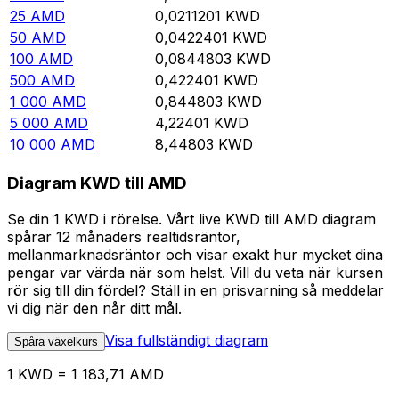
25
AMD
0,0211201
KWD
50
AMD
0,0422401
KWD
100
AMD
0,0844803
KWD
500
AMD
0,422401
KWD
1 000
AMD
0,844803
KWD
5 000
AMD
4,22401
KWD
10 000
AMD
8,44803
KWD
Diagram KWD till AMD
Se din 1 KWD i rörelse. Vårt live KWD till AMD diagram
spårar 12 månaders realtidsräntor,
mellanmarknadsräntor och visar exakt hur mycket dina
pengar var värda när som helst. Vill du veta när kursen
rör sig till din fördel? Ställ in en prisvarning så meddelar
vi dig när den når ditt mål.
Visa fullständigt diagram
Spåra växelkurs
1 KWD = 1 183,71 AMD