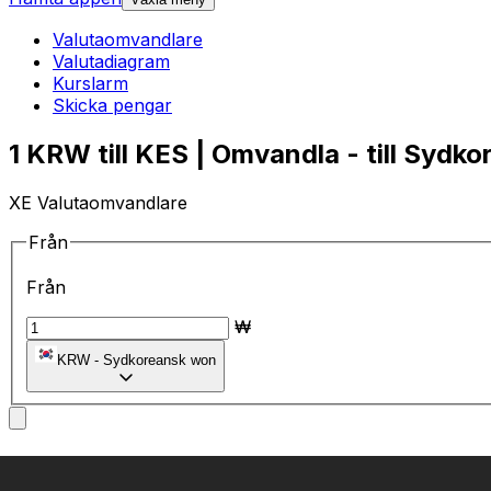
Valutaomvandlare
Valutadiagram
Kurslarm
Skicka pengar
1 KRW till KES | Omvandla - till Sydk
XE Valutaomvandlare
Från
Från
₩
KRW
-
Sydkoreansk won
till
till