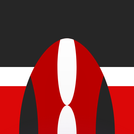
as kurser.
 görs endast i informationssyfte. Du kommer inte att få de