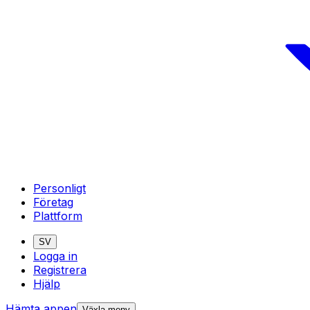
Personligt
Företag
Plattform
SV
Logga in
Registrera
Hjälp
Hämta appen
Växla meny