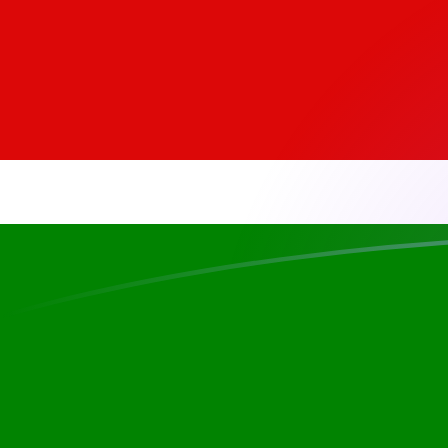
KRW till KES valutakurser idag
Omvandla Sydkoreansk won till Kenyansk shilling
Rate information of KRW/KES currency pair
Sydkoreansk won
KRW
Kenyansk shilling
KES
1
KRW
0,0908943
KES
5
KRW
0,454472
KES
10
KRW
0,908943
KES
25
KRW
2,27236
KES
50
KRW
4,54472
KES
100
KRW
9,08943
KES
500
KRW
45,4472
KES
1 000
KRW
90,8943
KES
5 000
KRW
454,472
KES
10 000
KRW
908,943
KES
Omvandla Kenyansk shilling till Sydkoreansk won