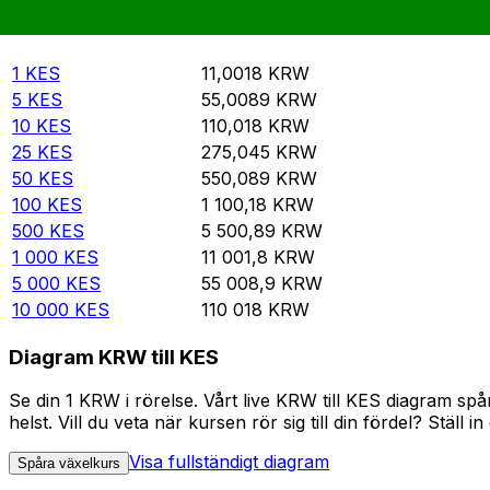
Rate information of KES/KRW currency pair
Kenyansk shilling
KES
Sydkoreansk won
KRW
1
KES
11,0018
KRW
5
KES
55,0089
KRW
10
KES
110,018
KRW
25
KES
275,045
KRW
50
KES
550,089
KRW
100
KES
1 100,18
KRW
500
KES
5 500,89
KRW
1 000
KES
11 001,8
KRW
5 000
KES
55 008,9
KRW
10 000
KES
110 018
KRW
Diagram KRW till KES
Se din 1 KRW i rörelse. Vårt live KRW till KES diagram s
helst. Vill du veta när kursen rör sig till din fördel? Ställ 
Visa fullständigt diagram
Spåra växelkurs