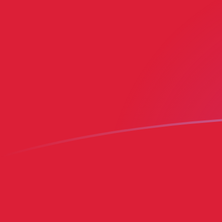
ISK till BMD valutakurser idag
Omvandla Isländsk krona till Bermudisk dollar
Rate information of ISK/BMD currency
pair
Isländsk krona
ISK
Bermudisk dollar
BMD
1
ISK
0,00815003
BMD
5
ISK
0,0407501
BMD
10
ISK
0,0815003
BMD
25
ISK
0,203751
BMD
50
ISK
0,407501
BMD
100
ISK
0,815003
BMD
500
ISK
4,07501
BMD
1 000
ISK
8,15003
BMD
5 000
ISK
40,7501
BMD
10 000
ISK
81,5003
BMD
Omvandla Bermudisk dollar till Isländsk krona