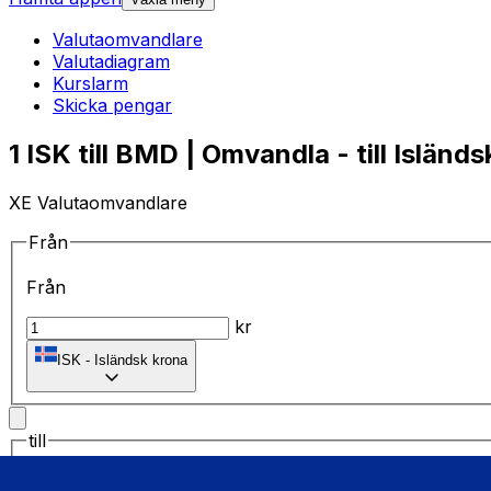
Valutaomvandlare
Valutadiagram
Kurslarm
Skicka pengar
1 ISK till BMD | Omvandla - till Isländ
XE Valutaomvandlare
Från
Från
kr
ISK
-
Isländsk krona
till
till