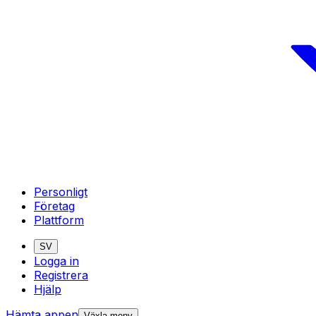
Personligt
Företag
Plattform
SV
Logga in
Registrera
Hjälp
Hämta appen
Växla meny