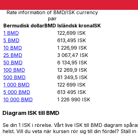
Rate information of BMD/ISK currency
pair
Bermudisk dollar
BMD
Isländsk krona
ISK
1
BMD
122,699
ISK
5
BMD
613,495
ISK
10
BMD
1 226,99
ISK
25
BMD
3 067,47
ISK
50
BMD
6 134,95
ISK
100
BMD
12 269,9
ISK
500
BMD
61 349,5
ISK
1 000
BMD
122 699
ISK
5 000
BMD
613 495
ISK
10 000
BMD
1 226 990
ISK
Diagram ISK till BMD
Se din 1 ISK i rörelse. Vårt live ISK till BMD diagram sp
helst. Vill du veta när kursen rör sig till din fördel? Ställ 