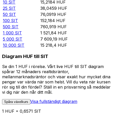
10
SIT
15,2184
HUF
25
SIT
38,0459
HUF
50
SIT
76,0919
HUF
100
SIT
152,184
HUF
500
SIT
760,919
HUF
1 000
SIT
1 521,84
HUF
5 000
SIT
7 609,19
HUF
10 000
SIT
15 218,4
HUF
Diagram HUF till SIT
Se din 1 HUF i rörelse. Vårt live HUF till SIT diagram
spårar 12 månaders realtidsräntor,
mellanmarknadsräntor och visar exakt hur mycket dina
pengar var värda när som helst. Vill du veta när kursen
rör sig till din fördel? Ställ in en prisvarning så meddelar
vi dig när den når ditt mål.
Visa fullständigt diagram
Spåra växelkurs
1 HUF = 0,6571 SIT