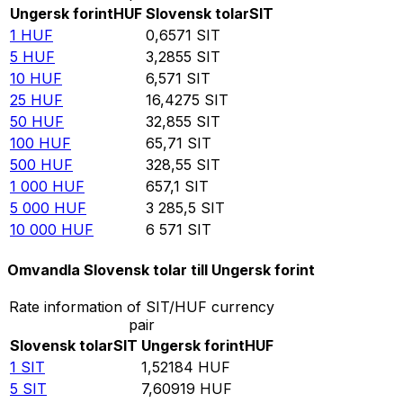
Ungersk forint
HUF
Slovensk tolar
SIT
1
HUF
0,6571
SIT
5
HUF
3,2855
SIT
10
HUF
6,571
SIT
25
HUF
16,4275
SIT
50
HUF
32,855
SIT
100
HUF
65,71
SIT
500
HUF
328,55
SIT
1 000
HUF
657,1
SIT
5 000
HUF
3 285,5
SIT
10 000
HUF
6 571
SIT
Omvandla Slovensk tolar till Ungersk forint
Rate information of SIT/HUF currency
pair
Slovensk tolar
SIT
Ungersk forint
HUF
1
SIT
1,52184
HUF
5
SIT
7,60919
HUF