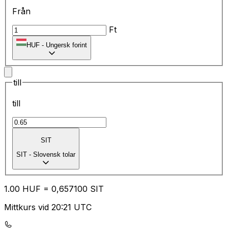
Från
Ft
HUF
-
Ungersk forint
till
till
SIT
SIT
-
Slovensk tolar
1.00
HUF
=
0,
657100
SIT
Mittkurs vid 20:21 UTC