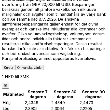
överföring från GBP 20,000 till USD. Besparingar
beräknas genom att jämföra växelkursen inklusive
marginaler och avgifter som tillhandahålls av varje bank
och Xe samma dag 8/7/2026. De angivna
jämförelsebesparingarna gäller endast för det givna
exemplet och kanske inte inkluderar alla kostnader och
avgifter. Olika valutaväxlingsbelopp, valutatyper, datum,
tider och andra individuella faktorer kommer att
resultera i olika jämförelsebesparingar. Dessa resultat
kanske därför inte är indikativa för faktiska besparingar
och bör endast användas som vägledning.
Kursjämförelsediagrammet uppdateras kvartalsvis.
Kurser
Omvandlat värde
1 HKD till ZMK
Senaste 7
Senaste 30
Senaste 90
Mätmetod
dagarna
dagarna
dagarna
Hög
2,4349
2,4349
2,4473
Låg
2,3905
2,3064
2,2205