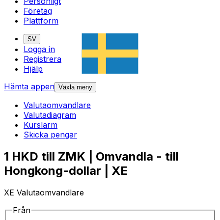
Personligt
Företag
Plattform
SV
Logga in
Registrera
Hjälp
Hämta appen
Växla meny
Valutaomvandlare
Valutadiagram
Kurslarm
Skicka pengar
1 HKD till ZMK | Omvandla - till
Hongkong-dollar | XE
XE Valutaomvandlare
Från