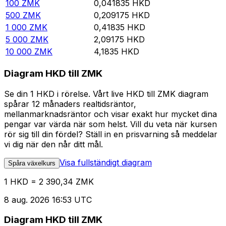
100
ZMK
0,041835
HKD
500
ZMK
0,209175
HKD
1 000
ZMK
0,41835
HKD
5 000
ZMK
2,09175
HKD
10 000
ZMK
4,1835
HKD
Diagram HKD till ZMK
Se din 1 HKD i rörelse. Vårt live HKD till ZMK diagram
spårar 12 månaders realtidsräntor,
mellanmarknadsräntor och visar exakt hur mycket dina
pengar var värda när som helst. Vill du veta när kursen
rör sig till din fördel? Ställ in en prisvarning så meddelar
vi dig när den når ditt mål.
Visa fullständigt diagram
Spåra växelkurs
1 HKD = 2 390,34 ZMK
8 aug. 2026 16:53 UTC
Diagram HKD till ZMK