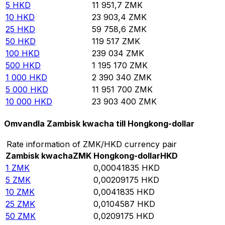
5
HKD
11 951,7
ZMK
10
HKD
23 903,4
ZMK
25
HKD
59 758,6
ZMK
50
HKD
119 517
ZMK
100
HKD
239 034
ZMK
500
HKD
1 195 170
ZMK
1 000
HKD
2 390 340
ZMK
5 000
HKD
11 951 700
ZMK
10 000
HKD
23 903 400
ZMK
Omvandla Zambisk kwacha till Hongkong-dollar
Rate information of ZMK/HKD currency pair
Zambisk kwacha
ZMK
Hongkong-dollar
HKD
1
ZMK
0,00041835
HKD
5
ZMK
0,00209175
HKD
10
ZMK
0,0041835
HKD
25
ZMK
0,0104587
HKD
50
ZMK
0,0209175
HKD