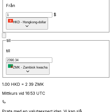
Från
$
HKD
-
Hongkong-dollar
till
till
ZMK
-
Zambisk kwacha
1.00
HKD
=
2
39
ZMK
Mittkurs vid 16:53 UTC
Prata med en valutaexpert idag.
Vi kan slå