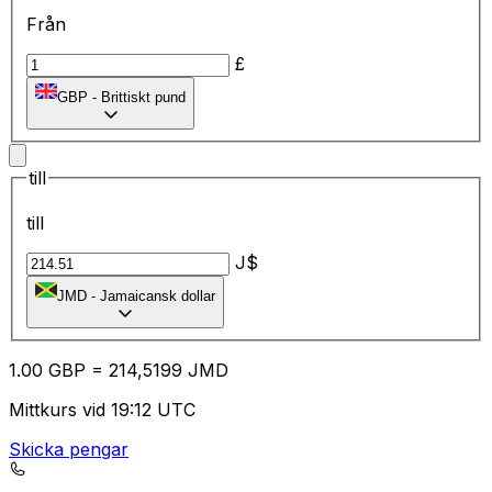
Från
£
GBP
-
Brittiskt pund
till
till
J$
JMD
-
Jamaicansk dollar
1.00
GBP
=
21
4,5199
JMD
Mittkurs vid 19:12 UTC
Skicka pengar