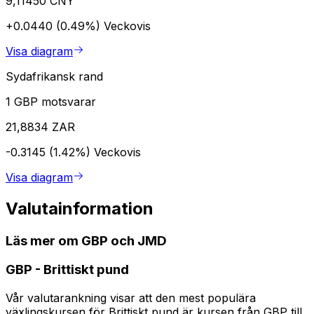
9,11450 CNY
+0.0440 (0.49%)
Veckovis
Visa diagram
Sydafrikansk rand
1 GBP motsvarar
21,8834 ZAR
-0.3145 (1.42%)
Veckovis
Visa diagram
Valutainformation
Läs mer om GBP och JMD
GBP
-
Brittiskt pund
Vår valutarankning visar att den mest populära
växlingskursen för Brittiskt pund är kursen från GBP till