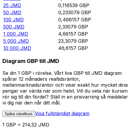
25
JMD
0,116539
GBP
50
JMD
0,233079
GBP
100
JMD
0,466157
GBP
500
JMD
2,33079
GBP
1 000
JMD
4,66157
GBP
5 000
JMD
23,3079
GBP
10 000
JMD
46,6157
GBP
Diagram GBP till JMD
Se din 1 GBP i rörelse. Vårt live GBP till JMD diagram
spårar 12 månaders realtidsräntor,
mellanmarknadsräntor och visar exakt hur mycket dina
pengar var värda när som helst. Vill du veta när kursen
rör sig till din fördel? Ställ in en prisvarning så meddelar
vi dig när den når ditt mål.
Visa fullständigt diagram
Spåra växelkurs
1 GBP = 214,52 JMD