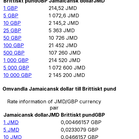
Brittiskt pund
GBP
Jamaicansk dollar
JMD
1
GBP
214,52
JMD
5
GBP
1 072,6
JMD
10
GBP
2 145,2
JMD
25
GBP
5 363
JMD
50
GBP
10 726
JMD
100
GBP
21 452
JMD
500
GBP
107 260
JMD
1 000
GBP
214 520
JMD
5 000
GBP
1 072 600
JMD
10 000
GBP
2 145 200
JMD
Omvandla Jamaicansk dollar till Brittiskt pund
Rate information of JMD/GBP currency
pair
Jamaicansk dollar
JMD
Brittiskt pund
GBP
1
JMD
0,00466157
GBP
5
JMD
0,0233079
GBP
10
JMD
0,0466157
GBP