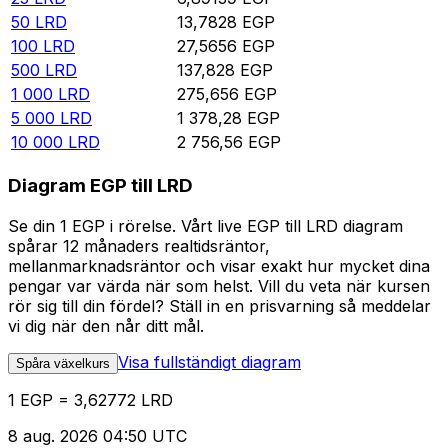
50
LRD
13,7828
EGP
100
LRD
27,5656
EGP
500
LRD
137,828
EGP
1 000
LRD
275,656
EGP
5 000
LRD
1 378,28
EGP
10 000
LRD
2 756,56
EGP
Diagram EGP till LRD
Se din 1 EGP i rörelse. Vårt live EGP till LRD diagram
spårar 12 månaders realtidsräntor,
mellanmarknadsräntor och visar exakt hur mycket dina
pengar var värda när som helst. Vill du veta när kursen
rör sig till din fördel? Ställ in en prisvarning så meddelar
vi dig när den når ditt mål.
Visa fullständigt diagram
Spåra växelkurs
1 EGP = 3,62772 LRD
8 aug. 2026 04:50 UTC