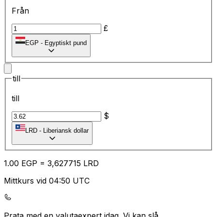
Från
£
EGP
-
Egyptiskt pund
till
till
$
LRD
-
Liberiansk dollar
1.00
EGP
=
3,
627715
LRD
Mittkurs vid 04:50 UTC
Prata med en valutaexpert idag.
Vi kan slå