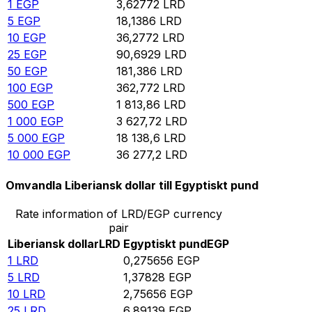
1
EGP
3,62772
LRD
5
EGP
18,1386
LRD
10
EGP
36,2772
LRD
25
EGP
90,6929
LRD
50
EGP
181,386
LRD
100
EGP
362,772
LRD
500
EGP
1 813,86
LRD
1 000
EGP
3 627,72
LRD
5 000
EGP
18 138,6
LRD
10 000
EGP
36 277,2
LRD
Omvandla Liberiansk dollar till Egyptiskt pund
Rate information of LRD/EGP currency
pair
Liberiansk dollar
LRD
Egyptiskt pund
EGP
1
LRD
0,275656
EGP
5
LRD
1,37828
EGP
10
LRD
2,75656
EGP
25
LRD
6,89139
EGP