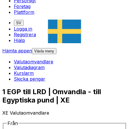
Personligt
Företag
Plattform
SV
Logga in
Registrera
Hjälp
Hämta appen
Växla meny
Valutaomvandlare
Valutadiagram
Kurslarm
Skicka pengar
1 EGP till LRD | Omvandla - till
Egyptiska pund | XE
XE Valutaomvandlare
Från