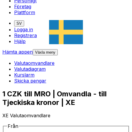
Personligt
Företag
Plattform
SV
Logga in
Registrera
Hjälp
Hämta appen
Växla meny
Valutaomvandlare
Valutadiagram
Kurslarm
Skicka pengar
1 CZK till MRO | Omvandla - till
Tjeckiska kronor | XE
XE Valutaomvandlare
Från