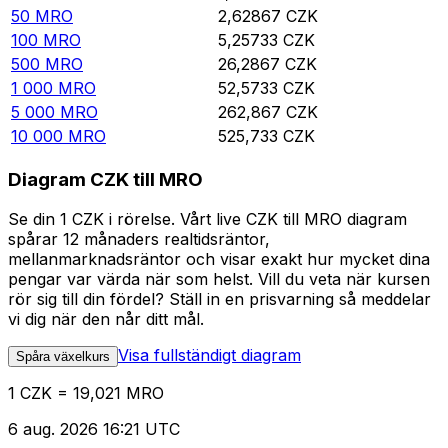
50
MRO
2,62867
CZK
100
MRO
5,25733
CZK
500
MRO
26,2867
CZK
1 000
MRO
52,5733
CZK
5 000
MRO
262,867
CZK
10 000
MRO
525,733
CZK
Diagram CZK till MRO
Se din 1 CZK i rörelse. Vårt live CZK till MRO diagram
spårar 12 månaders realtidsräntor,
mellanmarknadsräntor och visar exakt hur mycket dina
pengar var värda när som helst. Vill du veta när kursen
rör sig till din fördel? Ställ in en prisvarning så meddelar
vi dig när den når ditt mål.
Visa fullständigt diagram
Spåra växelkurs
1 CZK = 19,021 MRO
6 aug. 2026 16:21 UTC