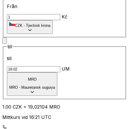
Från
Kč
CZK
-
Tjeckisk krona
till
till
UM
MRO
MRO
-
Mauretansk ouguiya
1.00
CZK
=
19
,02104
MRO
Mittkurs vid 16:21 UTC