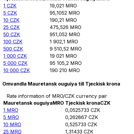
1
CZK
19,021
MRO
5
CZK
95,1052
MRO
10
CZK
190,21
MRO
25
CZK
475,526
MRO
50
CZK
951,052
MRO
100
CZK
1 902,1
MRO
500
CZK
9 510,52
MRO
1 000
CZK
19 021
MRO
5 000
CZK
95 105,2
MRO
10 000
CZK
190 210
MRO
Omvandla Mauretansk ouguiya till Tjeckisk krona
Rate information of MRO/CZK currency pair
Mauretansk ouguiya
MRO
Tjeckisk krona
CZK
1
MRO
0,0525733
CZK
5
MRO
0,262867
CZK
10
MRO
0,525733
CZK
25
MRO
1,31433
CZK