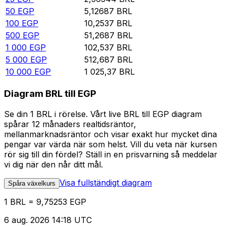
50
EGP
5,12687
BRL
100
EGP
10,2537
BRL
500
EGP
51,2687
BRL
1 000
EGP
102,537
BRL
5 000
EGP
512,687
BRL
10 000
EGP
1 025,37
BRL
Diagram BRL till EGP
Se din 1 BRL i rörelse. Vårt live BRL till EGP diagram
spårar 12 månaders realtidsräntor,
mellanmarknadsräntor och visar exakt hur mycket dina
pengar var värda när som helst. Vill du veta när kursen
rör sig till din fördel? Ställ in en prisvarning så meddelar
vi dig när den når ditt mål.
Visa fullständigt diagram
Spåra växelkurs
1 BRL = 9,75253 EGP
6 aug. 2026 14:18 UTC