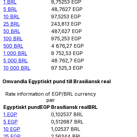
1
BRL
9,75253
EGP
5
BRL
48,7627
EGP
10
BRL
97,5253
EGP
25
BRL
243,813
EGP
50
BRL
487,627
EGP
100
BRL
975,253
EGP
500
BRL
4 876,27
EGP
1 000
BRL
9 752,53
EGP
5 000
BRL
48 762,7
EGP
10 000
BRL
97 525,3
EGP
Omvandla Egyptiskt pund till Brasiliansk real
Rate information of EGP/BRL currency
pair
Egyptiskt pund
EGP
Brasiliansk real
BRL
1
EGP
0,102537
BRL
5
EGP
0,512687
BRL
10
EGP
1,02537
BRL
25
EGP
2,56344
BRL