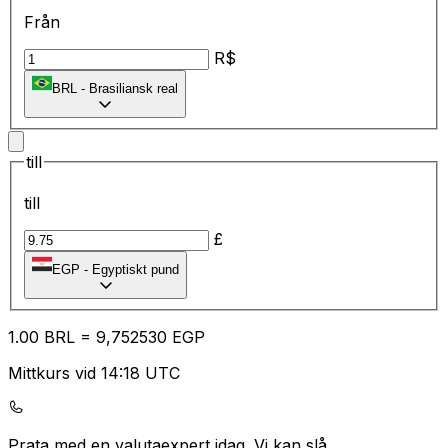
Från
R$
BRL
-
Brasiliansk real
till
till
£
EGP
-
Egyptiskt pund
1.00
BRL
=
9,
752530
EGP
Mittkurs vid 14:18 UTC
Prata med en valutaexpert idag.
Vi kan slå