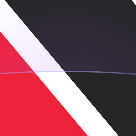
ar
ka