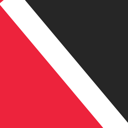
TT$
TTD
-
Trinidad-dollar
1.00
BAM
=
3,
986331
TTD
Mittkurs vid 04:00 UTC
Prata med en valutaexpert idag.
Vi kan slå konkurrentern
Boka ett samtal
Vi använder mid-market-kursen för vår omvandlare. Det
Visste du att du kan skicka pengar utomlands med Xe?
Anmäl dig idag