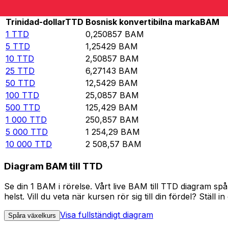
Rate information of TTD/BAM currency pair
Trinidad-dollar
TTD
Bosnisk konvertibilna marka
BAM
1
TTD
0,250857
BAM
5
TTD
1,25429
BAM
10
TTD
2,50857
BAM
25
TTD
6,27143
BAM
50
TTD
12,5429
BAM
100
TTD
25,0857
BAM
500
TTD
125,429
BAM
1 000
TTD
250,857
BAM
5 000
TTD
1 254,29
BAM
10 000
TTD
2 508,57
BAM
Diagram BAM till TTD
Se din 1 BAM i rörelse. Vårt live BAM till TTD diagram s
helst. Vill du veta när kursen rör sig till din fördel? Ställ 
Visa fullständigt diagram
Spåra växelkurs