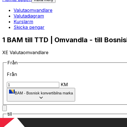
Valutaomvandlare
Valutadiagram
Kurslarm
Skicka pengar
1 BAM till TTD | Omvandla - till Bosni
XE Valutaomvandlare
Från
Från
KM
BAM
-
Bosnisk konvertibilna marka
till
till