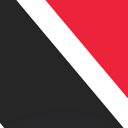
as kurser.
 görs endast i informationssyfte. Du kommer inte att få de