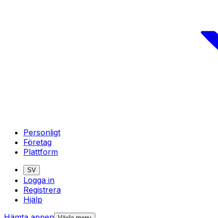
Personligt
Företag
Plattform
SV
Logga in
Registrera
Hjälp
Hämta appen
Växla meny