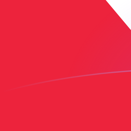
BAM till TTD valutakurser idag
Omvandla Bosnisk konvertibilna marka till Trinidad-doll
Rate information of BAM/TTD currency pair
Bosnisk konvertibilna marka
BAM
Trinidad-dollar
TTD
1
BAM
3,98633
TTD
5
BAM
19,9317
TTD
10
BAM
39,8633
TTD
25
BAM
99,6583
TTD
50
BAM
199,317
TTD
100
BAM
398,633
TTD
500
BAM
1 993,17
TTD
1 000
BAM
3 986,33
TTD
5 000
BAM
19 931,7
TTD
10 000
BAM
39 863,3
TTD
Omvandla Trinidad-dollar till Bosnisk konvertibilna mar