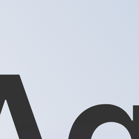
as kurser.
 görs endast i informationssyfte. Du kommer inte att få de