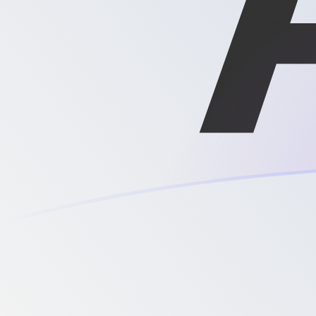
AED till XAG valutakurser idag
Omvandla Emiratisk dirham till Uns av silver
Rate information of AED/XAG currency
pair
Emiratisk dirham
AED
Uns av silver
XAG
1
AED
0,0043835
XAG
5
AED
0,0219175
XAG
10
AED
0,043835
XAG
25
AED
0,109588
XAG
50
AED
0,219175
XAG
100
AED
0,43835
XAG
500
AED
2,19175
XAG
1 000
AED
4,3835
XAG
5 000
AED
21,9175
XAG
10 000
AED
43,835
XAG
Omvandla Uns av silver till Emiratisk dirham