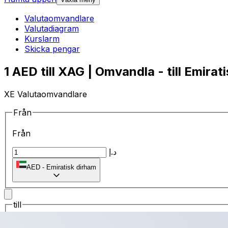
Valutaomvandlare
Valutadiagram
Kurslarm
Skicka pengar
1 AED till XAG | Omvandla - till Emirat
XE Valutaomvandlare
Från
Från
د.إ
AED
-
Emiratisk dirham
till
till