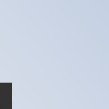
nna kurs när du skickar pengar.
Se sändkurserna.