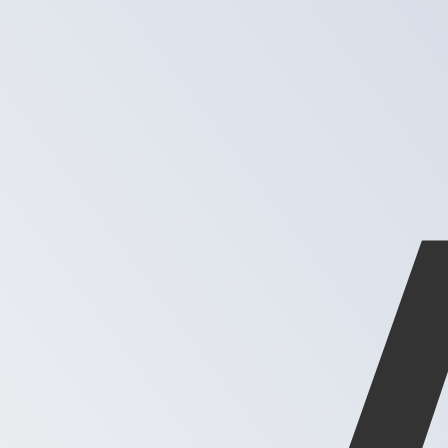
XAG
-
Uns av silver
1.00
AED
=
0,
004383
XAG
Mittkurs vid 05:52 UTC
Prata med en valutaexpert idag.
Vi kan slå konkurrentern
Boka ett samtal
Vi använder mid-market-kursen för vår omvandlare. Det
Visste du att du kan skicka pengar utomlands med Xe?
Anmäl dig idag