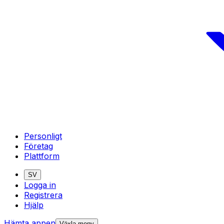
Personligt
Företag
Plattform
SV
Logga in
Registrera
Hjälp
Hämta appen
Växla meny