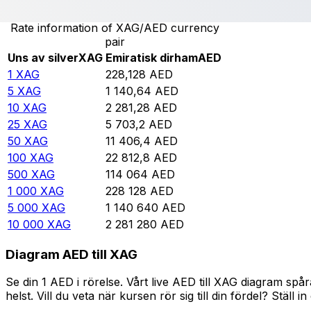
Rate information of XAG/AED currency
pair
Uns av silver
XAG
Emiratisk dirham
AED
1
XAG
228,128
AED
5
XAG
1 140,64
AED
10
XAG
2 281,28
AED
25
XAG
5 703,2
AED
50
XAG
11 406,4
AED
100
XAG
22 812,8
AED
500
XAG
114 064
AED
1 000
XAG
228 128
AED
5 000
XAG
1 140 640
AED
10 000
XAG
2 281 280
AED
Diagram AED till XAG
Se din 1 AED i rörelse. Vårt live AED till XAG diagram s
helst. Vill du veta när kursen rör sig till din fördel? Ställ 