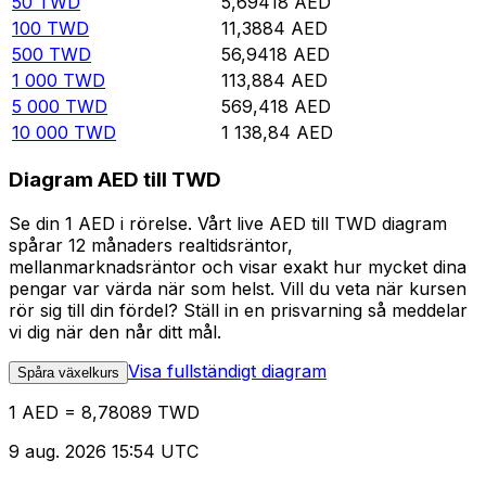
50
TWD
5,69418
AED
100
TWD
11,3884
AED
500
TWD
56,9418
AED
1 000
TWD
113,884
AED
5 000
TWD
569,418
AED
10 000
TWD
1 138,84
AED
Diagram AED till TWD
Se din 1 AED i rörelse. Vårt live AED till TWD diagram
spårar 12 månaders realtidsräntor,
mellanmarknadsräntor och visar exakt hur mycket dina
pengar var värda när som helst. Vill du veta när kursen
rör sig till din fördel? Ställ in en prisvarning så meddelar
vi dig när den når ditt mål.
Visa fullständigt diagram
Spåra växelkurs
1 AED = 8,78089 TWD
9 aug. 2026 15:54 UTC