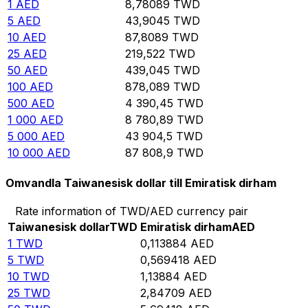
1
AED
8,78089
TWD
5
AED
43,9045
TWD
10
AED
87,8089
TWD
25
AED
219,522
TWD
50
AED
439,045
TWD
100
AED
878,089
TWD
500
AED
4 390,45
TWD
1 000
AED
8 780,89
TWD
5 000
AED
43 904,5
TWD
10 000
AED
87 808,9
TWD
Omvandla Taiwanesisk dollar till Emiratisk dirham
Rate information of TWD/AED currency pair
Taiwanesisk dollar
TWD
Emiratisk dirham
AED
1
TWD
0,113884
AED
5
TWD
0,569418
AED
10
TWD
1,13884
AED
25
TWD
2,84709
AED