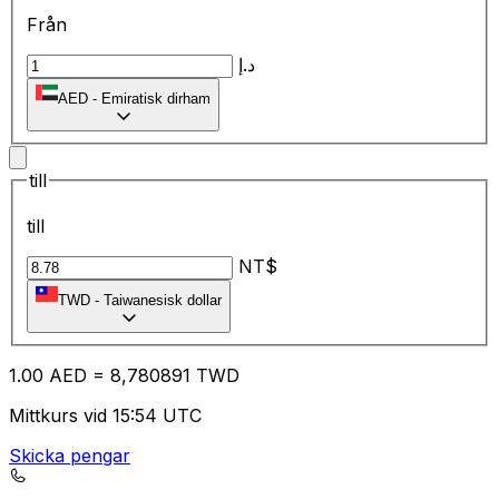
Från
د.إ
AED
-
Emiratisk dirham
till
till
NT$
TWD
-
Taiwanesisk dollar
1.00
AED
=
8,
780891
TWD
Mittkurs vid 15:54 UTC
Skicka pengar