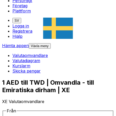
Personligt
Företag
Plattform
SV
Logga in
Registrera
Hjälp
Hämta appen
Växla meny
Valutaomvandlare
Valutadiagram
Kurslarm
Skicka pengar
1 AED till TWD | Omvandla - till
Emiratiska dirham | XE
XE Valutaomvandlare
Från