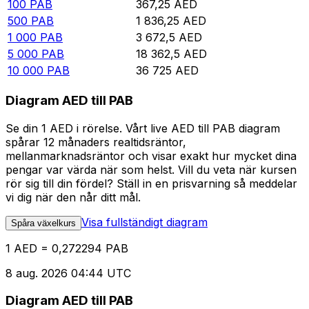
100
PAB
367,25
AED
500
PAB
1 836,25
AED
1 000
PAB
3 672,5
AED
5 000
PAB
18 362,5
AED
10 000
PAB
36 725
AED
Diagram AED till PAB
Se din 1 AED i rörelse. Vårt live AED till PAB diagram
spårar 12 månaders realtidsräntor,
mellanmarknadsräntor och visar exakt hur mycket dina
pengar var värda när som helst. Vill du veta när kursen
rör sig till din fördel? Ställ in en prisvarning så meddelar
vi dig när den når ditt mål.
Visa fullständigt diagram
Spåra växelkurs
1 AED = 0,272294 PAB
8 aug. 2026 04:44 UTC
Diagram AED till PAB