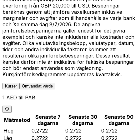
överföring från GBP 20,000 till USD. Besparingar
beräknas genom att jämföra växelkursen inklusive
marginaler och avgifter som tillhandahålls av varje bank
och Xe samma dag 8/7/2026. De angivna
jämförelsebesparingarna gäller endast för det givna
exemplet och kanske inte inkluderar alla kostnader och
avgifter. Olika valutaväxlingsbelopp, valutatyper, datum,
tider och andra individuella faktorer kommer att
resultera i olika jämförelsebesparingar. Dessa resultat
kanske därför inte är indikativa för faktiska besparingar
och bör endast användas som vägledning.
Kursjämförelsediagrammet uppdateras kvartalsvis.
Kurser
Omvandlat värde
1 AED till PAB
Senaste 7
Senaste 30
Senaste 90
Mätmetod
dagarna
dagarna
dagarna
Hög
0,2722
0,2722
0,2722
Låg
0,2722
0,2722
0,2722