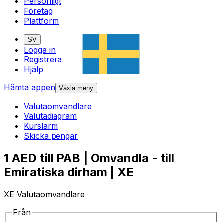
Personligt
Företag
Plattform
SV
Logga in
Registrera
Hjälp
Hämta appen
Växla meny
Valutaomvandlare
Valutadiagram
Kurslarm
Skicka pengar
1 AED till PAB | Omvandla - till
Emiratiska dirham | XE
XE Valutaomvandlare
Från