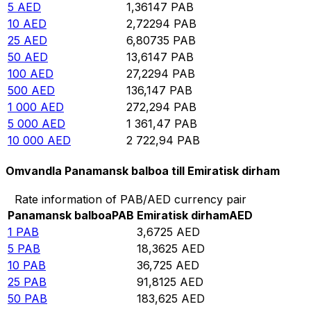
5
AED
1,36147
PAB
10
AED
2,72294
PAB
25
AED
6,80735
PAB
50
AED
13,6147
PAB
100
AED
27,2294
PAB
500
AED
136,147
PAB
1 000
AED
272,294
PAB
5 000
AED
1 361,47
PAB
10 000
AED
2 722,94
PAB
Omvandla Panamansk balboa till Emiratisk dirham
Rate information of PAB/AED currency pair
Panamansk balboa
PAB
Emiratisk dirham
AED
1
PAB
3,6725
AED
5
PAB
18,3625
AED
10
PAB
36,725
AED
25
PAB
91,8125
AED
50
PAB
183,625
AED