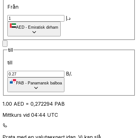
Från
د.إ
AED
-
Emiratisk dirham
till
till
B/.
PAB
-
Panamansk balboa
1.00
AED
=
0,
272294
PAB
Mittkurs vid 04:44 UTC
Prata med en valutaexpert idag.
Vi kan slå