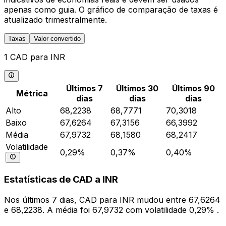
apenas como guia. O gráfico de comparação de taxas é
atualizado trimestralmente.
Taxas
Valor convertido
1 CAD para INR
Últimos 7
Últimos 30
Últimos 90
Métrica
dias
dias
dias
Alto
68,2238
68,7771
70,3018
Baixo
67,6264
67,3156
66,3992
Média
67,9732
68,1580
68,2417
Volatilidade
0,29%
0,37%
0,40%
Estatísticas de CAD a INR
Nos últimos 7 dias, CAD para INR mudou entre 67,6264
e 68,2238. A média foi 67,9732 com volatilidade 0,29% .