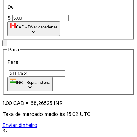
De
$
CAD
-
Dólar canadense
Para
Para
₹
INR
-
Rúpia indiana
1.00
CAD
=
68
,26525
INR
Taxa de mercado médio às 15:02 UTC
Enviar dinheiro