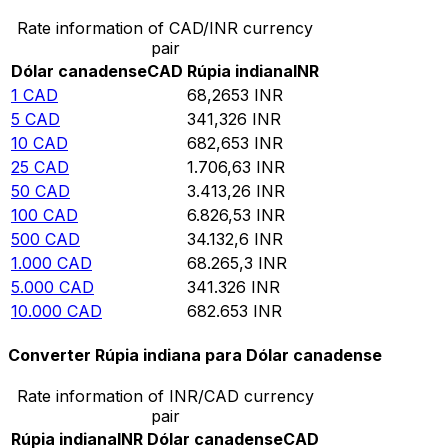
Rate information of CAD/INR currency
pair
Dólar canadense
CAD
Rúpia indiana
INR
1
CAD
68,2653
INR
5
CAD
341,326
INR
10
CAD
682,653
INR
25
CAD
1.706,63
INR
50
CAD
3.413,26
INR
100
CAD
6.826,53
INR
500
CAD
34.132,6
INR
1.000
CAD
68.265,3
INR
5.000
CAD
341.326
INR
10.000
CAD
682.653
INR
Converter Rúpia indiana para Dólar canadense
Rate information of INR/CAD currency
pair
Rúpia indiana
INR
Dólar canadense
CAD