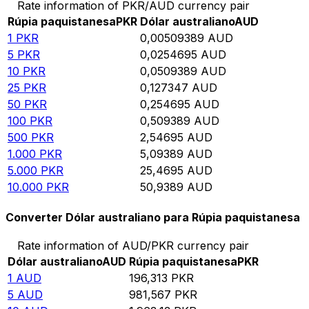
Rate information of PKR/AUD currency pair
Rúpia paquistanesa
PKR
Dólar australiano
AUD
1
PKR
0,00509389
AUD
5
PKR
0,0254695
AUD
10
PKR
0,0509389
AUD
25
PKR
0,127347
AUD
50
PKR
0,254695
AUD
100
PKR
0,509389
AUD
500
PKR
2,54695
AUD
1.000
PKR
5,09389
AUD
5.000
PKR
25,4695
AUD
10.000
PKR
50,9389
AUD
Converter Dólar australiano para Rúpia paquistanesa
Rate information of AUD/PKR currency pair
Dólar australiano
AUD
Rúpia paquistanesa
PKR
1
AUD
196,313
PKR
5
AUD
981,567
PKR