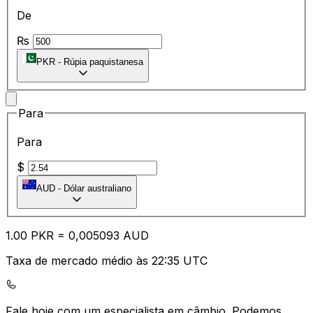
De
₨
PKR
-
Rúpia paquistanesa
Para
Para
$
AUD
-
Dólar australiano
1.00
PKR
=
0,
005093
AUD
Taxa de mercado médio às 22:35 UTC
Fale hoje com um especialista em câmbio.
Podemos