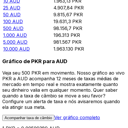
10
AUD
1.963,13
PKR
25
AUD
4.907,84
PKR
50
AUD
9.815,67
PKR
100
AUD
19.631,3
PKR
500
AUD
98.156,7
PKR
1.000
AUD
196.313
PKR
5.000
AUD
981.567
PKR
10.000
AUD
1.963.130
PKR
Gráfico de PKR para AUD
Veja seu 500 PKR em movimento. Nosso gráfico ao vivo
PKR a AUD acompanha 12 meses de taxas médias de
mercado em tempo real e mostra exatamente quanto
seu dinheiro valia em qualquer momento. Quer saber
quando a taxa de câmbio se move a seu favor?
Configure um alerta de taxa e nós avisaremos quando
ela atingir sua meta.
Ver gráfico completo
Acompanhar taxa de câmbio