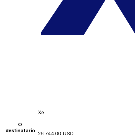
Xe
O
destinatário
26,744.00 USD