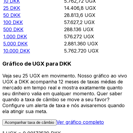
10
DKK
5.762,72
UGX
25
DKK
14.406,8
UGX
50
DKK
28.813,6
UGX
100
DKK
57.627,2
UGX
500
DKK
288.136
UGX
1.000
DKK
576.272
UGX
5.000
DKK
2.881.360
UGX
10.000
DKK
5.762.720
UGX
Gráfico de UGX para DKK
Veja seu 25 UGX em movimento. Nosso gráfico ao vivo
UGX a DKK acompanha 12 meses de taxas médias de
mercado em tempo real e mostra exatamente quanto
seu dinheiro valia em qualquer momento. Quer saber
quando a taxa de câmbio se move a seu favor?
Configure um alerta de taxa e nós avisaremos quando
ela atingir sua meta.
Ver gráfico completo
Acompanhar taxa de câmbio