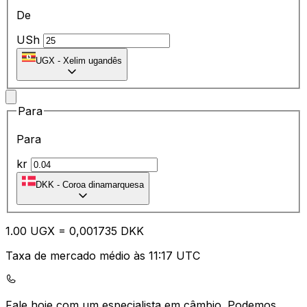
De
USh
UGX
-
Xelim ugandês
Para
Para
kr
DKK
-
Coroa dinamarquesa
1.00
UGX
=
0,
001735
DKK
Taxa de mercado médio às 11:17 UTC
Fale hoje com um especialista em câmbio.
Podemos