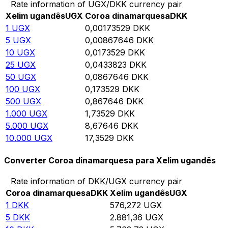
Rate information of UGX/DKK currency pair
Xelim ugandês
UGX
Coroa dinamarquesa
DKK
1
UGX
0,00173529
DKK
5
UGX
0,00867646
DKK
10
UGX
0,0173529
DKK
25
UGX
0,0433823
DKK
50
UGX
0,0867646
DKK
100
UGX
0,173529
DKK
500
UGX
0,867646
DKK
1.000
UGX
1,73529
DKK
5.000
UGX
8,67646
DKK
10.000
UGX
17,3529
DKK
Converter Coroa dinamarquesa para Xelim ugandês
Rate information of DKK/UGX currency pair
Coroa dinamarquesa
DKK
Xelim ugandês
UGX
1
DKK
576,272
UGX
5
DKK
2.881,36
UGX