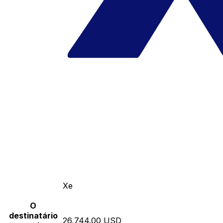
Xe
O
destinatário
26,744.00 USD