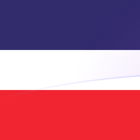
Taxas de câmbio de AED para THB ho
Converter Dirham dos Emirados para Baht tailandês
Rate information of AED/THB currency pair
Dirham dos Emirados
AED
Baht tailandês
THB
1
AED
8,96427
THB
5
AED
44,8214
THB
10
AED
89,6427
THB
25
AED
224,107
THB
50
AED
448,214
THB
100
AED
896,427
THB
500
AED
4.482,14
THB
1.000
AED
8.964,27
THB
5.000
AED
44.821,4
THB
10.000
AED
89.642,7
THB
Converter Baht tailandês para Dirham dos Emirados