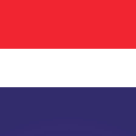
ar taxas concorrentes.
so é apenas para fins informativos. Você não pagará essa
r com a Xe?