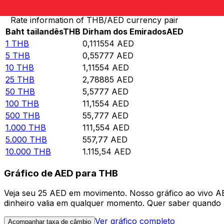
Rate information of THB/AED currency pair
Baht tailandês
THB
Dirham dos Emirados
AED
1
THB
0,111554
AED
5
THB
0,55777
AED
10
THB
1,11554
AED
25
THB
2,78885
AED
50
THB
5,5777
AED
100
THB
11,1554
AED
500
THB
55,777
AED
1.000
THB
111,554
AED
5.000
THB
557,77
AED
10.000
THB
1.115,54
AED
Gráfico de AED para THB
Veja seu 25 AED em movimento. Nosso gráfico ao vivo 
dinheiro valia em qualquer momento. Quer saber quando a
Ver gráfico completo
Acompanhar taxa de câmbio