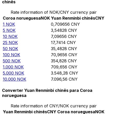
chinês
Rate information of NOK/CNY currency pair
Coroa norueguesa
NOK
Yuan Renminbi chinês
CNY
1
NOK
0,709656
CNY
5
NOK
3,54828
CNY
10
NOK
7,09656
CNY
25
NOK
17,7414
CNY
50
NOK
35,4828
CNY
100
NOK
70,9656
CNY
500
NOK
354,828
CNY
1.000
NOK
709,656
CNY
5.000
NOK
3.548,28
CNY
10.000
NOK
7.096,56
CNY
Converter Yuan Renminbi chinês para Coroa
norueguesa
Rate information of CNY/NOK currency pair
Yuan Renminbi chinês
CNY
Coroa norueguesa
NOK