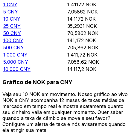
1
CNY
1,41172
NOK
5
CNY
7,05862
NOK
10
CNY
14,1172
NOK
25
CNY
35,2931
NOK
50
CNY
70,5862
NOK
100
CNY
141,172
NOK
500
CNY
705,862
NOK
1.000
CNY
1.411,72
NOK
5.000
CNY
7.058,62
NOK
10.000
CNY
14.117,2
NOK
Gráfico de NOK para CNY
Veja seu 10 NOK em movimento. Nosso gráfico ao vivo
NOK a CNY acompanha 12 meses de taxas médias de
mercado em tempo real e mostra exatamente quanto
seu dinheiro valia em qualquer momento. Quer saber
quando a taxa de câmbio se move a seu favor?
Configure um alerta de taxa e nós avisaremos quando
ela atingir sua meta.