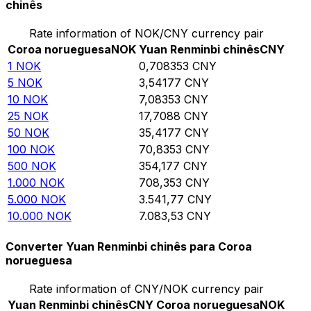
chinês
Rate information of NOK/CNY currency pair
Coroa norueguesa
NOK
Yuan Renminbi chinês
CNY
1
NOK
0,708353
CNY
5
NOK
3,54177
CNY
10
NOK
7,08353
CNY
25
NOK
17,7088
CNY
50
NOK
35,4177
CNY
100
NOK
70,8353
CNY
500
NOK
354,177
CNY
1.000
NOK
708,353
CNY
5.000
NOK
3.541,77
CNY
10.000
NOK
7.083,53
CNY
Converter Yuan Renminbi chinês para Coroa
norueguesa
Rate information of CNY/NOK currency pair
Yuan Renminbi chinês
CNY
Coroa norueguesa
NOK