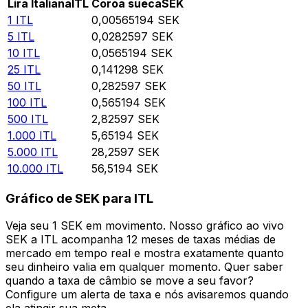
Lira Italiana
ITL
Coroa sueca
SEK
1
ITL
0,00565194
SEK
5
ITL
0,0282597
SEK
10
ITL
0,0565194
SEK
25
ITL
0,141298
SEK
50
ITL
0,282597
SEK
100
ITL
0,565194
SEK
500
ITL
2,82597
SEK
1.000
ITL
5,65194
SEK
5.000
ITL
28,2597
SEK
10.000
ITL
56,5194
SEK
Gráfico de SEK para ITL
Veja seu 1 SEK em movimento. Nosso gráfico ao vivo
SEK a ITL acompanha 12 meses de taxas médias de
mercado em tempo real e mostra exatamente quanto
seu dinheiro valia em qualquer momento. Quer saber
quando a taxa de câmbio se move a seu favor?
Configure um alerta de taxa e nós avisaremos quando