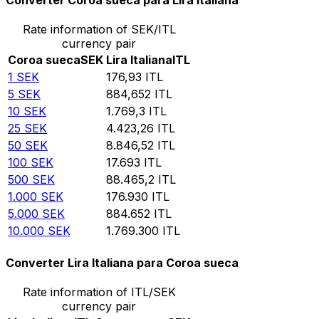
Converter Coroa sueca para Lira Italiana
Rate information of SEK/ITL
currency pair
Coroa sueca
SEK
Lira Italiana
ITL
1
SEK
176,93
ITL
5
SEK
884,652
ITL
10
SEK
1.769,3
ITL
25
SEK
4.423,26
ITL
50
SEK
8.846,52
ITL
100
SEK
17.693
ITL
500
SEK
88.465,2
ITL
1.000
SEK
176.930
ITL
5.000
SEK
884.652
ITL
10.000
SEK
1.769.300
ITL
Converter Lira Italiana para Coroa sueca
Rate information of ITL/SEK
currency pair