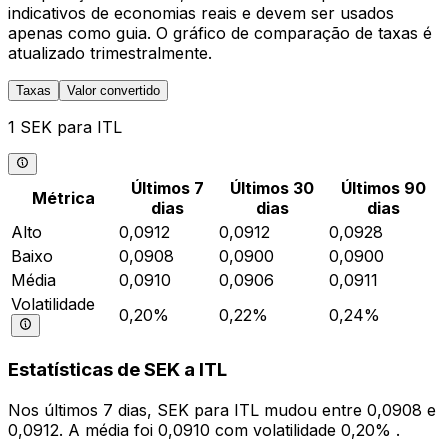
indicativos de economias reais e devem ser usados
apenas como guia. O gráfico de comparação de taxas é
atualizado trimestralmente.
Taxas
Valor convertido
1 SEK para ITL
Últimos 7
Últimos 30
Últimos 90
Métrica
dias
dias
dias
Alto
0,0912
0,0912
0,0928
Baixo
0,0908
0,0900
0,0900
Média
0,0910
0,0906
0,0911
Volatilidade
0,20%
0,22%
0,24%
Estatísticas de SEK a ITL
Nos últimos 7 dias, SEK para ITL mudou entre 0,0908 e
0,0912. A média foi 0,0910 com volatilidade 0,20% .