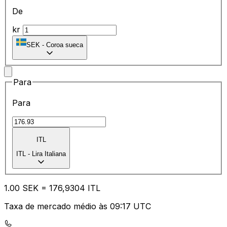
De
kr
SEK
-
Coroa sueca
Para
Para
ITL
ITL
-
Lira Italiana
1.00
SEK
=
17
6,9304
ITL
Taxa de mercado médio às 09:17 UTC