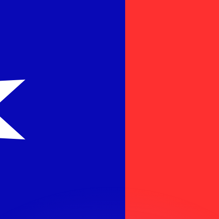
ar taxas concorrentes.
so é apenas para fins informativos. Você não pagará essa
r com a Xe?