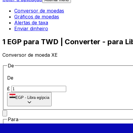
Conversor de moedas
Gráficos de moedas
Alertas de taxa
Enviar dinheiro
1 EGP para TWD | Converter - para Lib
Conversor de moeda XE
De
De
£
EGP
-
Libra egípcia
Para
Para