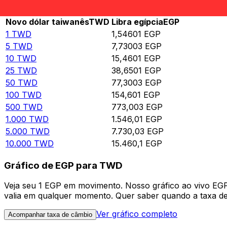
Rate information of TWD/EGP currency pair
Novo dólar taiwanês
TWD
Libra egípcia
EGP
1
TWD
1,54601
EGP
5
TWD
7,73003
EGP
10
TWD
15,4601
EGP
25
TWD
38,6501
EGP
50
TWD
77,3003
EGP
100
TWD
154,601
EGP
500
TWD
773,003
EGP
1.000
TWD
1.546,01
EGP
5.000
TWD
7.730,03
EGP
10.000
TWD
15.460,1
EGP
Gráfico de EGP para TWD
Veja seu 1 EGP em movimento. Nosso gráfico ao vivo EG
valia em qualquer momento. Quer saber quando a taxa de 
Ver gráfico completo
Acompanhar taxa de câmbio