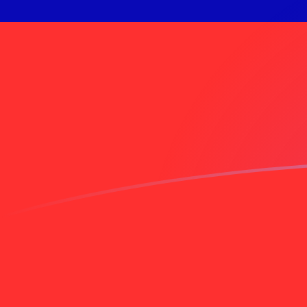
Taxas de câmbio de EGP para TWD h
Converter Libra egípcia para Novo dólar taiwanês
Rate information of EGP/TWD currency pair
Libra egípcia
EGP
Novo dólar taiwanês
TWD
1
EGP
0,646828
TWD
5
EGP
3,23414
TWD
10
EGP
6,46828
TWD
25
EGP
16,1707
TWD
50
EGP
32,3414
TWD
100
EGP
64,6828
TWD
500
EGP
323,414
TWD
1.000
EGP
646,828
TWD
5.000
EGP
3.234,14
TWD
10.000
EGP
6.468,28
TWD
Converter Novo dólar taiwanês para Libra egípcia