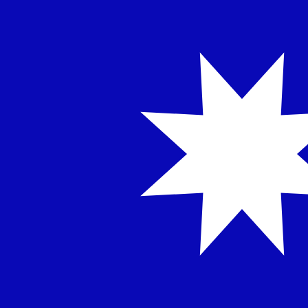
NT$
TWD
-
Novo dólar taiwanês
1.00
EGP
=
0,
646828
TWD
Taxa de mercado médio às 11:53 UTC
Fale hoje com um especialista em câmbio.
Podemos super
Agendar chamada
Usamos a taxa de mercado médio no nosso Conversor. Is
Você sabia que é possível enviar dinheiro para o exterio
Inscreva-se hoje