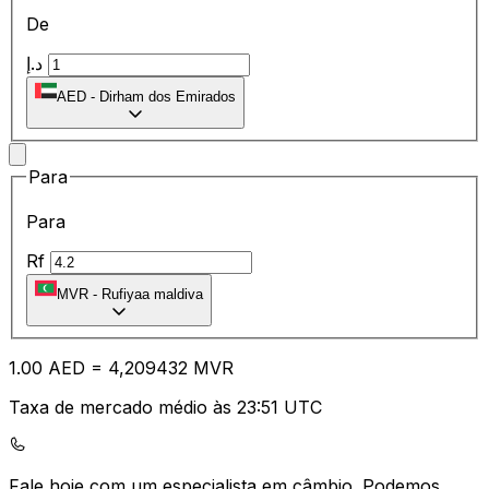
De
د.إ
AED
-
Dirham dos Emirados
Para
Para
Rf
MVR
-
Rufiyaa maldiva
1.00
AED
=
4,
209432
MVR
Taxa de mercado médio às 23:51 UTC
Fale hoje com um especialista em câmbio.
Podemos