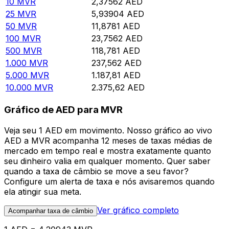
10
MVR
2,37562
AED
25
MVR
5,93904
AED
50
MVR
11,8781
AED
100
MVR
23,7562
AED
500
MVR
118,781
AED
1.000
MVR
237,562
AED
5.000
MVR
1.187,81
AED
10.000
MVR
2.375,62
AED
Gráfico de AED para MVR
Veja seu 1 AED em movimento. Nosso gráfico ao vivo
AED a MVR acompanha 12 meses de taxas médias de
mercado em tempo real e mostra exatamente quanto
seu dinheiro valia em qualquer momento. Quer saber
quando a taxa de câmbio se move a seu favor?
Configure um alerta de taxa e nós avisaremos quando
ela atingir sua meta.
Ver gráfico completo
Acompanhar taxa de câmbio