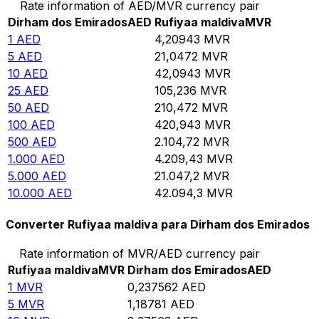
Rate information of AED/MVR currency pair
Dirham dos Emirados
AED
Rufiyaa maldiva
MVR
1
AED
4,20943
MVR
5
AED
21,0472
MVR
10
AED
42,0943
MVR
25
AED
105,236
MVR
50
AED
210,472
MVR
100
AED
420,943
MVR
500
AED
2.104,72
MVR
1.000
AED
4.209,43
MVR
5.000
AED
21.047,2
MVR
10.000
AED
42.094,3
MVR
Converter Rufiyaa maldiva para Dirham dos Emirados
Rate information of MVR/AED currency pair
Rufiyaa maldiva
MVR
Dirham dos Emirados
AED
1
MVR
0,237562
AED
5
MVR
1,18781
AED