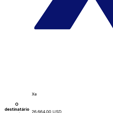
Xe
O
destinatário
26,664.00 USD