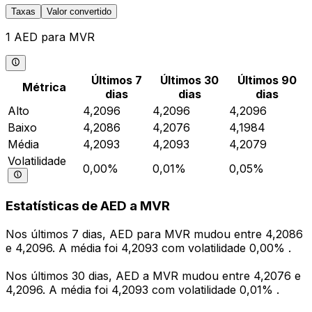
Taxas
Valor convertido
1 AED para MVR
Últimos 7
Últimos 30
Últimos 90
Métrica
dias
dias
dias
Alto
4,2096
4,2096
4,2096
Baixo
4,2086
4,2076
4,1984
Média
4,2093
4,2093
4,2079
Volatilidade
0,00%
0,01%
0,05%
Estatísticas de AED a MVR
Nos últimos 7 dias, AED para MVR mudou entre 4,2086
e 4,2096. A média foi 4,2093 com volatilidade 0,00% .
Nos últimos 30 dias, AED a MVR mudou entre 4,2076 e
4,2096. A média foi 4,2093 com volatilidade 0,01% .