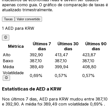
apenas como guia. O gráfico de comparação de taxas é
atualizado trimestralmente.
Taxas
Valor convertido
1 AED para KRW
Últimos 7
Últimos 30
Últimos 90
Métrica
dias
dias
dias
Alto
392,90
413,47
423,87
Baixo
387,10
387,10
387,10
Média
389,49
399,94
408,80
Volatilidade
0,69%
0,57%
0,57%
Estatísticas de AED a KRW
Nos últimos 7 dias, AED para KRW mudou entre 387,10
e 392,90. A média foi 389,49 com volatilidade 0,69% .