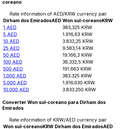
coreano
Rate information of AED/KRW currency pair
Dirham dos Emirados
AED
Won sul-coreano
KRW
1
AED
383,325
KRW
5
AED
1.916,63
KRW
10
AED
3.833,25
KRW
25
AED
9.583,14
KRW
50
AED
19.166,3
KRW
100
AED
38.332,5
KRW
500
AED
191.663
KRW
1.000
AED
383.325
KRW
5.000
AED
1.916.630
KRW
10.000
AED
3.833.250
KRW
Converter Won sul-coreano para Dirham dos
Emirados
Rate information of KRW/AED currency pair
Won sul-coreano
KRW
Dirham dos Emirados
AED