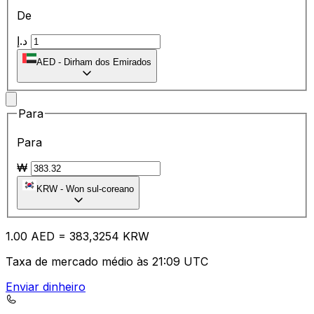
De
د.إ
AED
-
Dirham dos Emirados
Para
Para
₩
KRW
-
Won sul-coreano
1.00
AED
=
38
3,3254
KRW
Taxa de mercado médio às 21:09 UTC
Enviar dinheiro