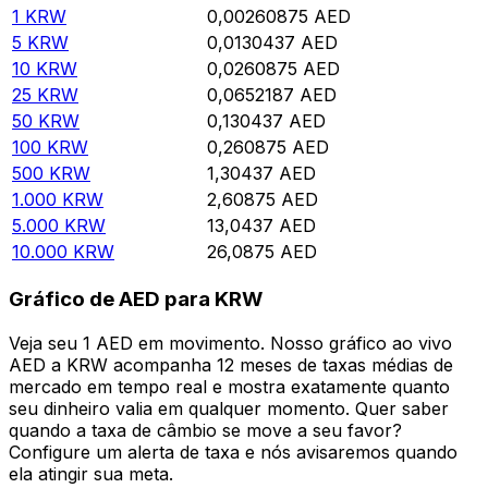
1
KRW
0,00260875
AED
5
KRW
0,0130437
AED
10
KRW
0,0260875
AED
25
KRW
0,0652187
AED
50
KRW
0,130437
AED
100
KRW
0,260875
AED
500
KRW
1,30437
AED
1.000
KRW
2,60875
AED
5.000
KRW
13,0437
AED
10.000
KRW
26,0875
AED
Gráfico de AED para KRW
Veja seu 1 AED em movimento. Nosso gráfico ao vivo
AED a KRW acompanha 12 meses de taxas médias de
mercado em tempo real e mostra exatamente quanto
seu dinheiro valia em qualquer momento. Quer saber
quando a taxa de câmbio se move a seu favor?
Configure um alerta de taxa e nós avisaremos quando
ela atingir sua meta.