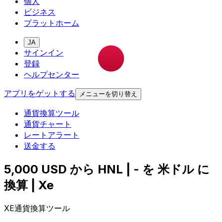
個人
ビジネス
プラットホーム
JA
サインイン
登録
ヘルプセンター
アプリをゲットする
メニューを切り替え
通貨換算ツール
通貨チャート
レートアラート
送金する
5,000 USD から HNL | - を 米ドル に
換算 | Xe
XE通貨換算ツール