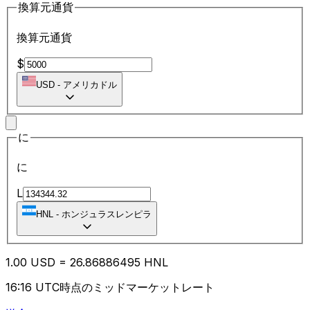
換算元通貨
換算元通貨
$
USD
-
アメリカドル
に
に
L
HNL
-
ホンジュラスレンピラ
1.00
USD
=
26.86
886495
HNL
16:16 UTC時点のミッドマーケットレート