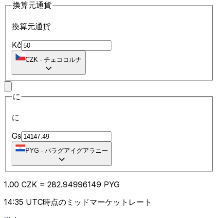
換算元通貨
換算元通貨
Kč
CZK
-
チェココルナ
に
に
Gs
PYG
-
パラグアイグアラニー
1.00
CZK
=
282.94
996149
PYG
14:35 UTC時点のミッドマーケットレート