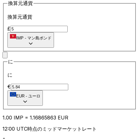
換算元通貨
換算元通貨
£
IMP
-
マン島ポンド
に
に
€
EUR
-
ユーロ
1.00
IMP
=
1.16
865863
EUR
12:00 UTC時点のミッドマーケットレート