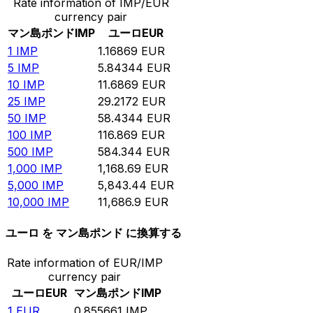
Rate information of IMP/EUR
currency pair
マン島ポンド
IMP
ユーロ
EUR
1
IMP
1.16869
EUR
5
IMP
5.84344
EUR
10
IMP
11.6869
EUR
25
IMP
29.2172
EUR
50
IMP
58.4344
EUR
100
IMP
116.869
EUR
500
IMP
584.344
EUR
1,000
IMP
1,168.69
EUR
5,000
IMP
5,843.44
EUR
10,000
IMP
11,686.9
EUR
ユーロ を マン島ポンド に換算する
Rate information of EUR/IMP
currency pair
ユーロ
EUR
マン島ポンド
IMP
1
EUR
0.855661
IMP