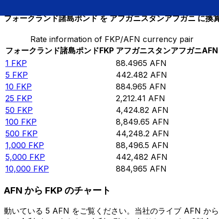
フォークランド諸島ポンド を アフガニスタンアフガニ に換
Rate information of FKP/AFN currency pair
フォークランド諸島ポンド
FKP
アフガニスタンアフガニ
AFN
1
FKP
88.4965
AFN
5
FKP
442.482
AFN
10
FKP
884.965
AFN
25
FKP
2,212.41
AFN
50
FKP
4,424.82
AFN
100
FKP
8,849.65
AFN
500
FKP
44,248.2
AFN
1,000
FKP
88,496.5
AFN
5,000
FKP
442,482
AFN
10,000
FKP
884,965
AFN
AFN から FKP のチャート
動いている 5 AFN をご覧ください。当社のライブ AFN