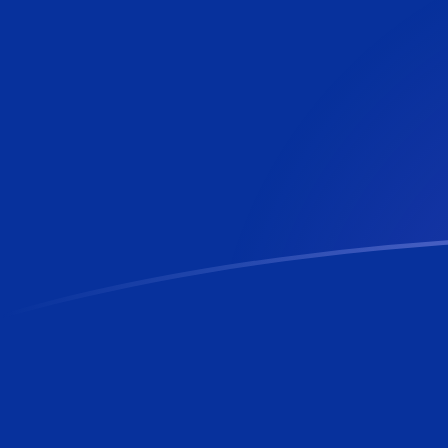
今日のAFNからFKPの為替レート
アフガニスタンアフガニ を フォークランド諸島ポンド に換
Rate information of AFN/FKP currency pair
アフガニスタンアフガニ
AFN
フォークランド諸島ポンド
FKP
1
AFN
0.0112999
FKP
5
AFN
0.0564994
FKP
10
AFN
0.112999
FKP
25
AFN
0.282497
FKP
50
AFN
0.564994
FKP
100
AFN
1.12999
FKP
500
AFN
5.64994
FKP
1,000
AFN
11.2999
FKP
5,000
AFN
56.4994
FKP
10,000
AFN
112.999
FKP