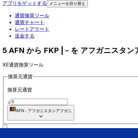
アプリをゲットする
メニューを切り替え
通貨換算ツール
通貨チャート
レートアラート
送金する
5 AFN から FKP | - を アフガニスタン
XE通貨換算ツール
換算元通貨
換算元通貨
؋
AFN
-
アフガニスタンアフガニ
に