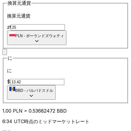
換算元通貨
換算元通貨
zł
PLN
-
ポーランドズウォティ
に
に
$
BBD
-
バルバドスドル
1.00
PLN
=
0.53
682472
BBD
6:34 UTC時点のミッドマーケットレート