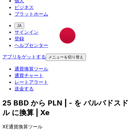
個人
ビジネス
プラットホーム
JA
サインイン
登録
ヘルプセンター
アプリをゲットする
メニューを切り替え
通貨換算ツール
通貨チャート
レートアラート
送金する
25 BBD から PLN | - を バルバドスド
ル に換算 | Xe
XE通貨換算ツール