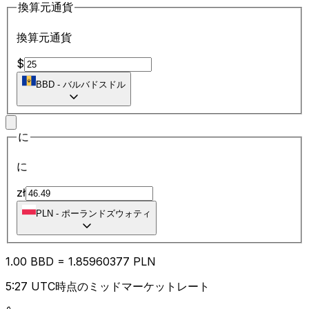
換算元通貨
換算元通貨
$
BBD
-
バルバドスドル
に
に
zł
PLN
-
ポーランドズウォティ
1.00
BBD
=
1.85
960377
PLN
5:27 UTC時点のミッドマーケットレート