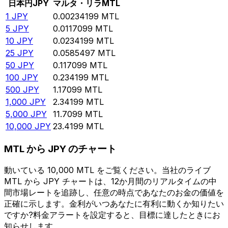
日本円
JPY
マルタ・リラ
MTL
1
JPY
0.00234199
MTL
5
JPY
0.0117099
MTL
10
JPY
0.0234199
MTL
25
JPY
0.0585497
MTL
50
JPY
0.117099
MTL
100
JPY
0.234199
MTL
500
JPY
1.17099
MTL
1,000
JPY
2.34199
MTL
5,000
JPY
11.7099
MTL
10,000
JPY
23.4199
MTL
MTL から JPY のチャート
動いている 10,000 MTL をご覧ください。当社のライブ
MTL から JPY チャートは、12か月間のリアルタイムの中
間市場レートを追跡し、任意の時点であなたのお金の価値を
正確に示します。金利がいつあなたに有利に動くか知りたい
ですか?料金アラートを設定すると、目標に達したときにお
知らせします。