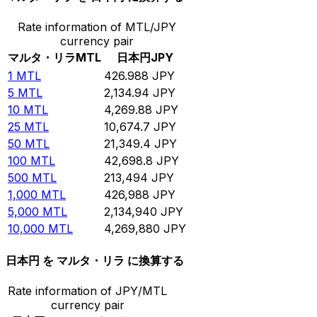
Rate information of MTL/JPY
currency pair
マルタ・リラ
MTL
日本円
JPY
1
MTL
426.988
JPY
5
MTL
2,134.94
JPY
10
MTL
4,269.88
JPY
25
MTL
10,674.7
JPY
50
MTL
21,349.4
JPY
100
MTL
42,698.8
JPY
500
MTL
213,494
JPY
1,000
MTL
426,988
JPY
5,000
MTL
2,134,940
JPY
10,000
MTL
4,269,880
JPY
日本円 を マルタ・リラ に換算する
Rate information of JPY/MTL
currency pair