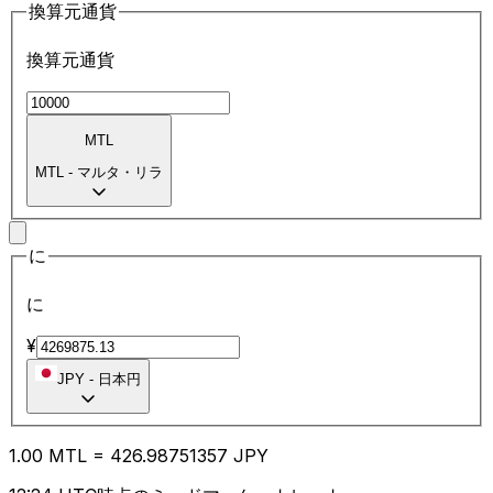
換算元通貨
換算元通貨
MTL
MTL
-
マルタ・リラ
に
に
¥
JPY
-
日本円
1.00
MTL
=
426.98
751357
JPY