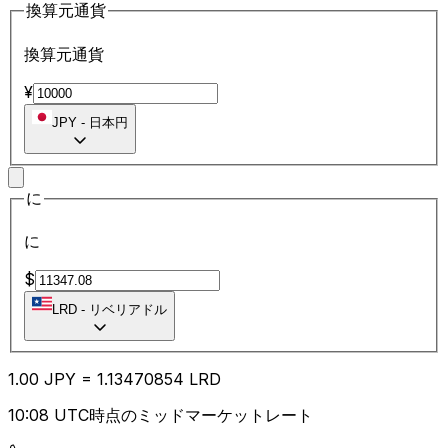
換算元通貨
換算元通貨
¥
JPY
-
日本円
に
に
$
LRD
-
リベリアドル
1.00
JPY
=
1.13
470854
LRD
10:08 UTC時点のミッドマーケットレート