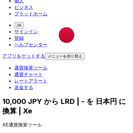
個人
ビジネス
プラットホーム
JA
サインイン
登録
ヘルプセンター
アプリをゲットする
メニューを切り替え
通貨換算ツール
通貨チャート
レートアラート
送金する
10,000 JPY から LRD | - を 日本円 に
換算 | Xe
XE通貨換算ツール