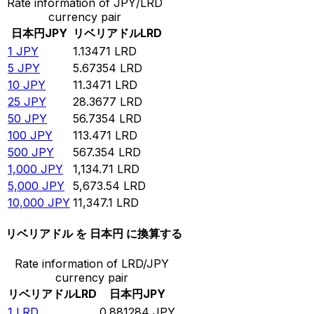
Rate information of JPY/LRD
currency pair
日本円
JPY
リベリアドル
LRD
1
JPY
1.13471
LRD
5
JPY
5.67354
LRD
10
JPY
11.3471
LRD
25
JPY
28.3677
LRD
50
JPY
56.7354
LRD
100
JPY
113.471
LRD
500
JPY
567.354
LRD
1,000
JPY
1,134.71
LRD
5,000
JPY
5,673.54
LRD
10,000
JPY
11,347.1
LRD
リベリアドル を 日本円 に換算する
Rate information of LRD/JPY
currency pair
リベリアドル
LRD
日本円
JPY
1
LRD
0.881284
JPY