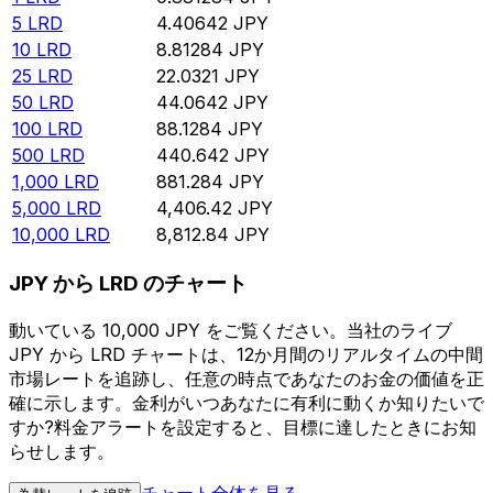
5
LRD
4.40642
JPY
10
LRD
8.81284
JPY
25
LRD
22.0321
JPY
50
LRD
44.0642
JPY
100
LRD
88.1284
JPY
500
LRD
440.642
JPY
1,000
LRD
881.284
JPY
5,000
LRD
4,406.42
JPY
10,000
LRD
8,812.84
JPY
JPY から LRD のチャート
動いている 10,000 JPY をご覧ください。当社のライブ
JPY から LRD チャートは、12か月間のリアルタイムの中間
市場レートを追跡し、任意の時点であなたのお金の価値を正
確に示します。金利がいつあなたに有利に動くか知りたいで
すか?料金アラートを設定すると、目標に達したときにお知
らせします。
チャート全体を見る