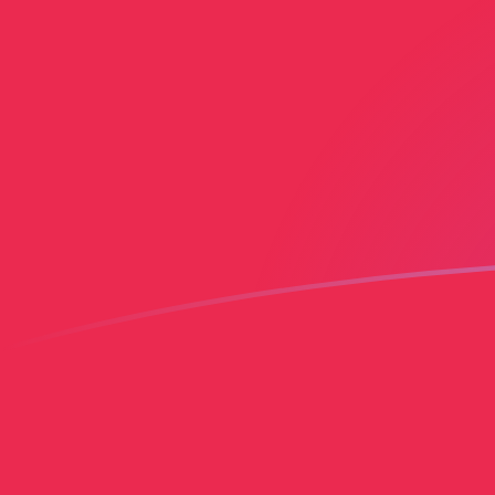
今日のBBDからPLNの為替レート
バルバドスドル を ポーランドズウォティ に換算する
Rate information of BBD/PLN currency pair
バルバドスドル
BBD
ポーランドズウォティ
PLN
1
BBD
1.85935
PLN
5
BBD
9.29676
PLN
10
BBD
18.5935
PLN
25
BBD
46.4838
PLN
50
BBD
92.9676
PLN
100
BBD
185.935
PLN
500
BBD
929.676
PLN
1,000
BBD
1,859.35
PLN
5,000
BBD
9,296.76
PLN
10,000
BBD
18,593.5
PLN