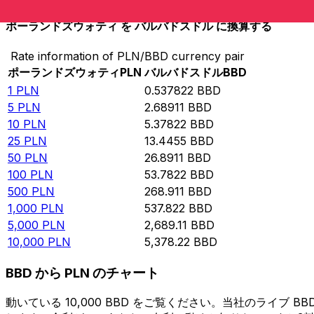
ポーランドズウォティ を バルバドスドル に換算する
Rate information of PLN/BBD currency pair
ポーランドズウォティ
PLN
バルバドスドル
BBD
1
PLN
0.537822
BBD
5
PLN
2.68911
BBD
10
PLN
5.37822
BBD
25
PLN
13.4455
BBD
50
PLN
26.8911
BBD
100
PLN
53.7822
BBD
500
PLN
268.911
BBD
1,000
PLN
537.822
BBD
5,000
PLN
2,689.11
BBD
10,000
PLN
5,378.22
BBD
BBD から PLN のチャート
動いている 10,000 BBD をご覧ください。当社のライブ