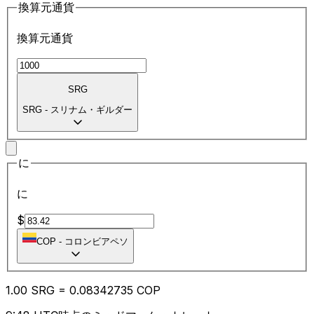
換算元通貨
換算元通貨
SRG
SRG
-
スリナム・ギルダー
に
に
$
COP
-
コロンビアペソ
1.00
SRG
=
0.08
342735
COP