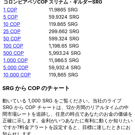
コロンビアペソ
COP
スリナム・ギルダー
SRG
1
COP
11.9865
SRG
5
COP
59.9324
SRG
10
COP
119.865
SRG
25
COP
299.662
SRG
50
COP
599.324
SRG
100
COP
1,198.65
SRG
500
COP
5,993.24
SRG
1,000
COP
11,986.5
SRG
5,000
COP
59,932.4
SRG
10,000
COP
119,865
SRG
SRG から COP のチャート
動いている 1,000 SRG をご覧ください。当社のライブ
SRG から COP チャートは、12か月間のリアルタイムの中
間市場レートを追跡し、任意の時点であなたのお金の価値を
正確に示します。金利がいつあなたに有利に動くか知りたい
ですか?料金アラートを設定すると、目標に達したときにお
知らせします。