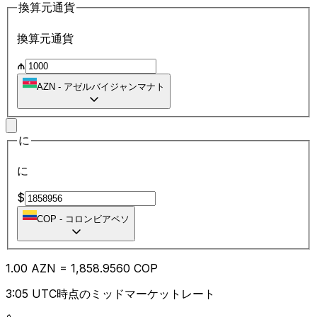
換算元通貨
換算元通貨
₼
AZN
-
アゼルバイジャンマナト
に
に
$
COP
-
コロンビアペソ
1.00
AZN
=
1,858.95
60
COP
3:05 UTC時点のミッドマーケットレート