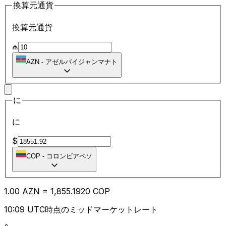
換算元通貨
換算元通貨
₼
AZN
-
アゼルバイジャンマナト
に
に
$
COP
-
コロンビアペソ
1.00
AZN
=
1,855.19
20
COP
10:09 UTC時点のミッドマーケットレート