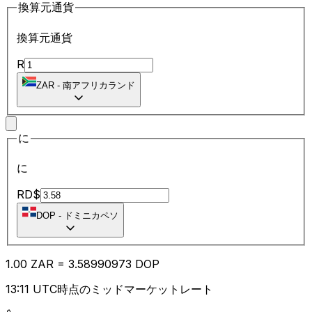
換算元通貨
換算元通貨
R
ZAR
-
南アフリカランド
に
に
RD$
DOP
-
ドミニカペソ
1.00
ZAR
=
3.58
990973
DOP
13:11 UTC時点のミッドマーケットレート