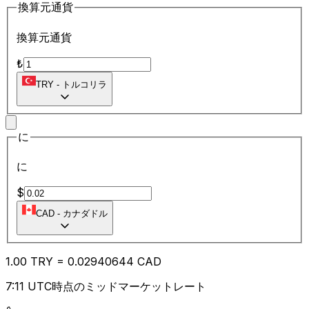
換算元通貨
換算元通貨
₺
TRY
-
トルコリラ
に
に
$
CAD
-
カナダドル
1.00
TRY
=
0.02
940644
CAD
7:11 UTC時点のミッドマーケットレート