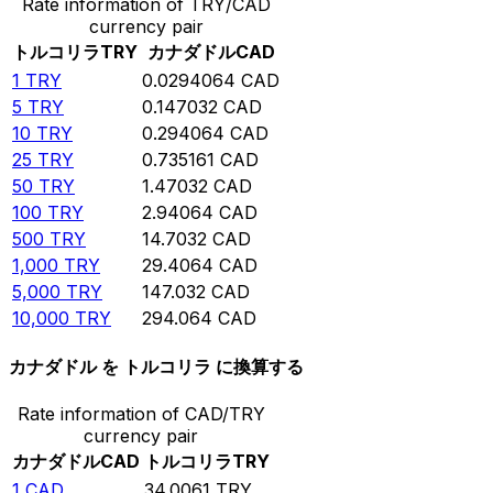
Rate information of TRY/CAD
currency pair
トルコリラ
TRY
カナダドル
CAD
1
TRY
0.0294064
CAD
5
TRY
0.147032
CAD
10
TRY
0.294064
CAD
25
TRY
0.735161
CAD
50
TRY
1.47032
CAD
100
TRY
2.94064
CAD
500
TRY
14.7032
CAD
1,000
TRY
29.4064
CAD
5,000
TRY
147.032
CAD
10,000
TRY
294.064
CAD
カナダドル を トルコリラ に換算する
Rate information of CAD/TRY
currency pair
カナダドル
CAD
トルコリラ
TRY
1
CAD
34.0061
TRY