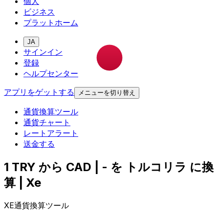
個人
ビジネス
プラットホーム
JA
サインイン
登録
ヘルプセンター
アプリをゲットする
メニューを切り替え
通貨換算ツール
通貨チャート
レートアラート
送金する
1 TRY から CAD | - を トルコリラ に換
算 | Xe
XE通貨換算ツール