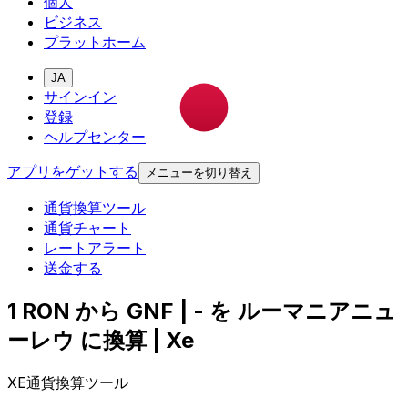
個人
ビジネス
プラットホーム
JA
サインイン
登録
ヘルプセンター
アプリをゲットする
メニューを切り替え
通貨換算ツール
通貨チャート
レートアラート
送金する
1 RON から GNF | - を ルーマニアニュ
ーレウ に換算 | Xe
XE通貨換算ツール