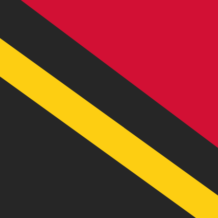
に
VT
VUV
-
バヌアツバツ
1.00
HUF
=
0.37
996241
VUV
13:45 UTC時点のミッドマーケットレート
送金
為替スペシャリストに今すぐご相談ください。
競合他社より
電話相談を予約
換算ツールには仲値レートを使用します。これは情報提供
Xeで海外に送金できることをご存知ですか?