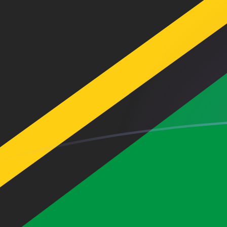
今すぐサインアップ
今日のHUFからVUVの為替レート
ハンガリーフォリント を バヌアツバツ に換算する
Rate information of HUF/VUV currency
pair
ハンガリーフォリント
HUF
バヌアツバツ
VUV
1
HUF
0.379962
VUV
5
HUF
1.89981
VUV
10
HUF
3.79962
VUV
25
HUF
9.49906
VUV
50
HUF
18.9981
VUV
100
HUF
37.9962
VUV
500
HUF
189.981
VUV
1,000
HUF
379.962
VUV