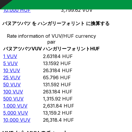
5,000
HUF
1,899.81
VUV
10,000
HUF
3,799.62
VUV
バヌアツバツ を ハンガリーフォリント に換算する
Rate information of VUV/HUF currency
pair
バヌアツバツ
VUV
ハンガリーフォリント
HUF
1
VUV
2.63184
HUF
5
VUV
13.1592
HUF
10
VUV
26.3184
HUF
25
VUV
65.796
HUF
50
VUV
131.592
HUF
100
VUV
263.184
HUF
500
VUV
1,315.92
HUF
1,000
VUV
2,631.84
HUF
5,000
VUV
13,159.2
HUF
10,000
VUV
26,318.4
HUF