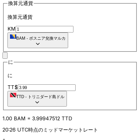
換算元通貨
換算元通貨
KM
BAM
-
ボスニア兌換マルカ
に
に
TT$
TTD
-
トリニダード島ドル
1.00
BAM
=
3.99
947512
TTD
20:26 UTC時点のミッドマーケットレート