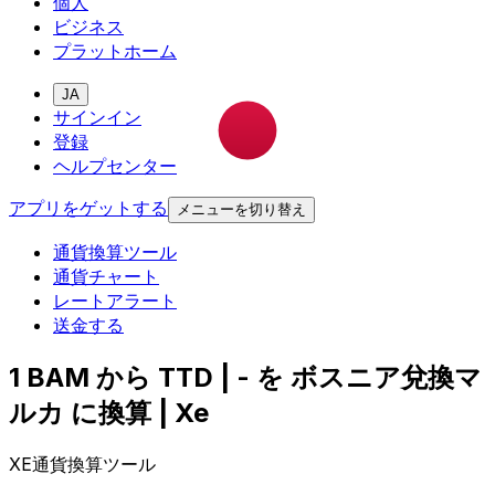
個人
ビジネス
プラットホーム
JA
サインイン
登録
ヘルプセンター
アプリをゲットする
メニューを切り替え
通貨換算ツール
通貨チャート
レートアラート
送金する
1 BAM から TTD | - を ボスニア兌換マ
ルカ に換算 | Xe
XE通貨換算ツール