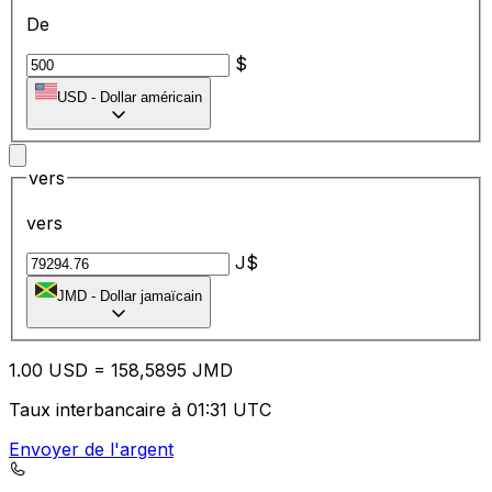
De
$
USD
-
Dollar américain
vers
vers
J$
JMD
-
Dollar jamaïcain
1.00
USD
=
15
8,5895
JMD
Taux interbancaire à 01:31 UTC
Envoyer de l'argent