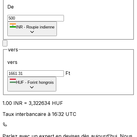
De
₹
INR
-
Roupie indienne
vers
vers
Ft
HUF
-
Forint hongrois
1.00
INR
=
3,
322634
HUF
Taux interbancaire à 16:32 UTC
Parlez avec un expert en devises dès aujourd'hui.
Nous