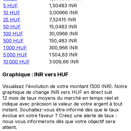
5
HUF
1,50483
INR
10
HUF
3,00966
INR
25
HUF
7,52415
INR
50
HUF
15,0483
INR
100
HUF
30,0966
INR
500
HUF
150,483
INR
1 000
HUF
300,966
INR
5 000
HUF
1 504,83
INR
10 000
HUF
3 009,66
INR
Graphique : INR vers HUF
Visualisez l'évolution de votre montant (500 INR). Notre
graphique de change INR vers HUF en direct suit
12 mois de taux moyens du marché en temps réel et
indique avec précision la valeur de votre argent à tout
instant. Souhaitez-vous être informé dès que le taux
évolue en votre faveur ? Créez une alerte de taux :
nous vous informerons dès que votre objectif sera
atteint.