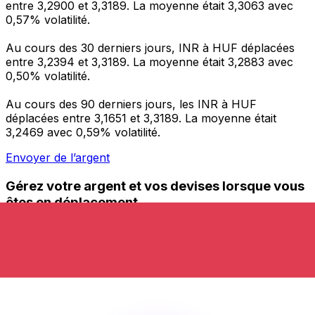
entre 3,2900 et 3,3189. La moyenne était 3,3063 avec
0,57% volatilité.
Au cours des 30 derniers jours, INR à HUF déplacées
entre 3,2394 et 3,3189. La moyenne était 3,2883 avec
0,50% volatilité.
Au cours des 90 derniers jours, les INR à HUF
déplacées entre 3,1651 et 3,3189. La moyenne était
3,2469 avec 0,59% volatilité.
Envoyer de l’argent
Gérez votre argent et vos devises lorsque vous
êtes en déplacement
L'application Xe réunit toutes les fonctionnalités
nécessaires pour vos transferts d'argent internationaux
et la gestion de vos devises. Convertissez des devises,
programmez des alertes de taux et transférez de
l'argent à l'étranger sans frais cachés. Téléchargez
l'application dès aujourd'hui !