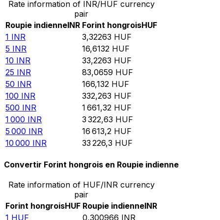
Rate information of INR/HUF currency
pair
Roupie indienne
INR
Forint hongrois
HUF
1
INR
3,32263
HUF
5
INR
16,6132
HUF
10
INR
33,2263
HUF
25
INR
83,0659
HUF
50
INR
166,132
HUF
100
INR
332,263
HUF
500
INR
1 661,32
HUF
1 000
INR
3 322,63
HUF
5 000
INR
16 613,2
HUF
10 000
INR
33 226,3
HUF
Convertir Forint hongrois en Roupie indienne
Rate information of HUF/INR currency
pair
Forint hongrois
HUF
Roupie indienne
INR
1
HUF
0,300966
INR