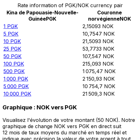
Rate information of PGK/NOK currency pair
Kina de Papouasie-Nouvelle-
Couronne
Guinée
PGK
norvégienne
NOK
1
PGK
2,15093
NOK
5
PGK
10,7547
NOK
10
PGK
21,5093
NOK
25
PGK
53,7733
NOK
50
PGK
107,547
NOK
100
PGK
215,093
NOK
500
PGK
1 075,47
NOK
1 000
PGK
2 150,93
NOK
5 000
PGK
10 754,7
NOK
10 000
PGK
21 509,3
NOK
Graphique : NOK vers PGK
Visualisez l'évolution de votre montant (50 NOK). Notre
graphique de change NOK vers PGK en direct suit
12 mois de taux moyens du marché en temps réel et
indique avec précision la valeur de votre argent à tout