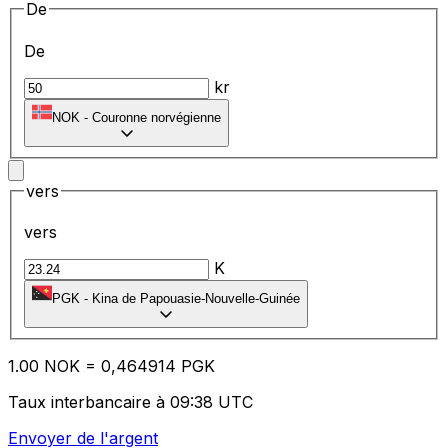
De
De
kr
NOK
-
Couronne norvégienne
vers
vers
K
PGK
-
Kina de Papouasie-Nouvelle-Guinée
1.00
NOK
=
0,
464914
PGK
Taux interbancaire à 09:38 UTC
Envoyer de l'argent