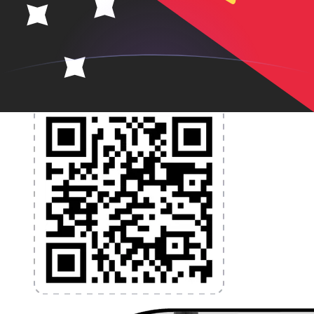
et la gestion de vos devises. Convertissez des devises,
programmez des alertes de taux et transférez de
l'argent à l'étranger sans frais cachés. Téléchargez
l'application dès aujourd'hui !