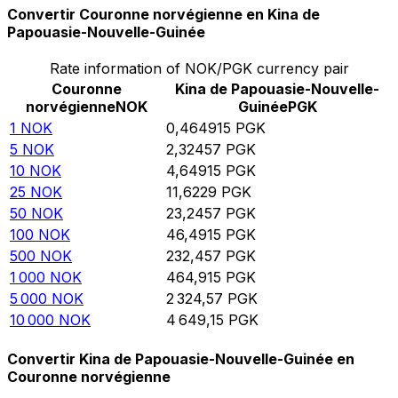
Convertir Couronne norvégienne en Kina de
Papouasie-Nouvelle-Guinée
Rate information of NOK/PGK currency pair
Couronne
Kina de Papouasie-Nouvelle-
norvégienne
NOK
Guinée
PGK
1
NOK
0,464915
PGK
5
NOK
2,32457
PGK
10
NOK
4,64915
PGK
25
NOK
11,6229
PGK
50
NOK
23,2457
PGK
100
NOK
46,4915
PGK
500
NOK
232,457
PGK
1 000
NOK
464,915
PGK
5 000
NOK
2 324,57
PGK
10 000
NOK
4 649,15
PGK
Convertir Kina de Papouasie-Nouvelle-Guinée en
Couronne norvégienne