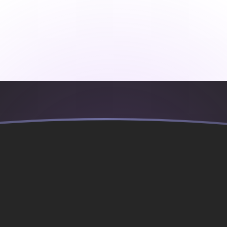
ujourd'hui
udanais
DD