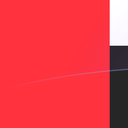
Le taux de change de AED vers SDD a
Convertir Dirham des Émirats arabes unis en Dinar so
Rate information of AED/SDD currency pair
Dirham des Émirats arabes unis
AED
Dinar soudanais
S
1
AED
16 343,6
SDD
5
AED
81 718,2
SDD
10
AED
163 436
SDD
25
AED
408 591
SDD
50
AED
817 182
SDD
100
AED
1 634 360
SDD
500
AED
8 171 820
SDD
1 000
AED
16 343 600
SDD
5 000
AED
81 718 200
SDD
10 000
AED
163 436 000
SDD