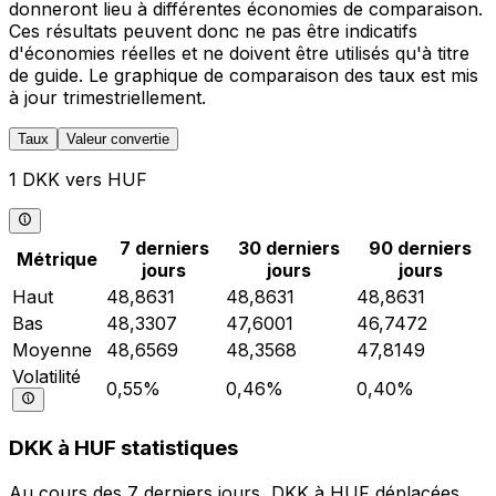
donneront lieu à différentes économies de comparaison.
Ces résultats peuvent donc ne pas être indicatifs
d'économies réelles et ne doivent être utilisés qu'à titre
de guide. Le graphique de comparaison des taux est mis
à jour trimestriellement.
Taux
Valeur convertie
1 DKK vers HUF
7 derniers
30 derniers
90 derniers
Métrique
jours
jours
jours
Haut
48,8631
48,8631
48,8631
Bas
48,3307
47,6001
46,7472
Moyenne
48,6569
48,3568
47,8149
Volatilité
0,55%
0,46%
0,40%
DKK à HUF statistiques
Au cours des 7 derniers jours, DKK à HUF déplacées