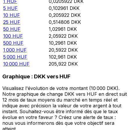
1
HUF
0,0205922
DKK
5
HUF
0,102961
DKK
10
HUF
0,205922
DKK
25
HUF
0,514806
DKK
50
HUF
1,02961
DKK
100
HUF
2,05922
DKK
500
HUF
10,2961
DKK
1 000
HUF
20,5922
DKK
5 000
HUF
102,961
DKK
10 000
HUF
205,922
DKK
Graphique : DKK vers HUF
Visualisez l'évolution de votre montant (10 000 DKK).
Notre graphique de change DKK vers HUF en direct suit
12 mois de taux moyens du marché en temps réel et
indique avec précision la valeur de votre argent à tout
instant. Souhaitez-vous être informé dès que le taux
évolue en votre faveur ? Créez une alerte de taux :
nous vous informerons dès que votre objectif sera
atteint.