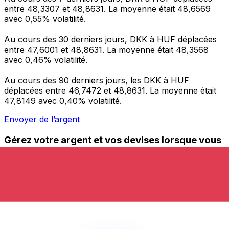
entre 48,3307 et 48,8631. La moyenne était 48,6569
avec 0,55% volatilité.
Au cours des 30 derniers jours, DKK à HUF déplacées
entre 47,6001 et 48,8631. La moyenne était 48,3568
avec 0,46% volatilité.
Au cours des 90 derniers jours, les DKK à HUF
déplacées entre 46,7472 et 48,8631. La moyenne était
47,8149 avec 0,40% volatilité.
Envoyer de l’argent
Gérez votre argent et vos devises lorsque vous
êtes en déplacement
L'application Xe réunit toutes les fonctionnalités
nécessaires pour vos transferts d'argent internationaux
et la gestion de vos devises. Convertissez des devises,
programmez des alertes de taux et transférez de
l'argent à l'étranger sans frais cachés. Téléchargez
l'application dès aujourd'hui !