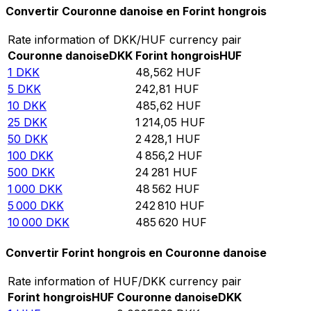
Convertir Couronne danoise en Forint hongrois
Rate information of DKK/HUF currency pair
Couronne danoise
DKK
Forint hongrois
HUF
1
DKK
48,562
HUF
5
DKK
242,81
HUF
10
DKK
485,62
HUF
25
DKK
1 214,05
HUF
50
DKK
2 428,1
HUF
100
DKK
4 856,2
HUF
500
DKK
24 281
HUF
1 000
DKK
48 562
HUF
5 000
DKK
242 810
HUF
10 000
DKK
485 620
HUF
Convertir Forint hongrois en Couronne danoise
Rate information of HUF/DKK currency pair
Forint hongrois
HUF
Couronne danoise
DKK