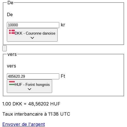
De
De
kr
DKK
-
Couronne danoise
vers
vers
Ft
HUF
-
Forint hongrois
1.00
DKK
=
48
,56202
HUF
Taux interbancaire à 11:38 UTC
Envoyer de l'argent