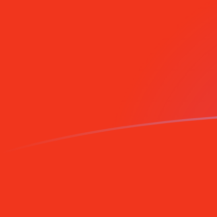
Le taux de change de CNY vers MZM 
Convertir Yuan ou renminbi chinois en Metical mozamb
Rate information of CNY/MZM currency pair
Yuan ou renminbi chinois
CNY
Metical mozambicain
MZ
1
CNY
9 453,16
MZM
5
CNY
47 265,8
MZM
10
CNY
94 531,6
MZM
25
CNY
236 329
MZM
50
CNY
472 658
MZM
100
CNY
945 316
MZM
500
CNY
4 726 580
MZM
1 000
CNY
9 453 160
MZM
5 000
CNY
47 265 800
MZM
10 000
CNY
94 531 600
MZM