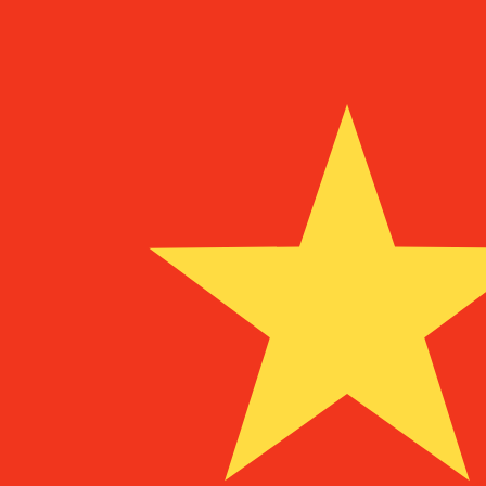
MZM
MZM
-
Metical mozambicain
1.00
CNY
=
9
45
MZM
Taux interbancaire à 04:46 UTC
Parlez avec un expert en devises dès aujourd'hui.
Nous p
Planifier un appel
Nous utilisons le taux de marché moyen pour notre conv
d'argent.
Vérifiez les taux d'envoi.
Saviez-vous que vous pouvez envoyer de l'argent à l'étr
Inscrivez-vous aujourd'hui