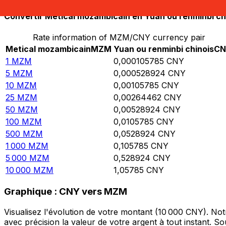
Convertir Metical mozambicain en Yuan ou renminbi ch
Rate information of MZM/CNY currency pair
Metical mozambicain
MZM
Yuan ou renminbi chinois
CN
1
MZM
0,000105785
CNY
5
MZM
0,000528924
CNY
10
MZM
0,00105785
CNY
25
MZM
0,00264462
CNY
50
MZM
0,00528924
CNY
100
MZM
0,0105785
CNY
500
MZM
0,0528924
CNY
1 000
MZM
0,105785
CNY
5 000
MZM
0,528924
CNY
10 000
MZM
1,05785
CNY
Graphique : CNY vers MZM
Visualisez l'évolution de votre montant (10 000 CNY). N
avec précision la valeur de votre argent à tout instant. 