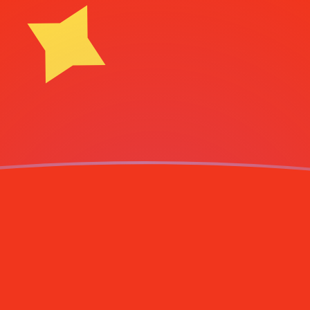
aujourd'hui
icain
M